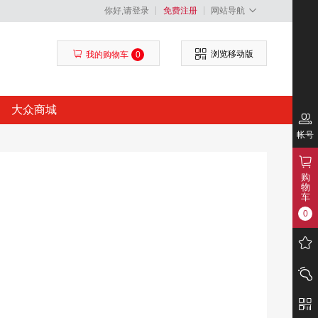
你好,请登录
免费注册
网站导航
浏览移动版
我的购物车
0
大众商城
帐号
购
物
车
0