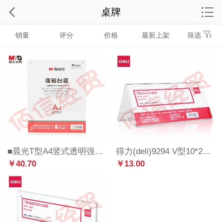
桌牌
销量
评分
价格
最新上架
筛选
■晨光T型A4竖式透明强磁吸附亚克力桌牌/展示牌/台卡/酒水牌台签 单个装ASC99341
得力(deli)9294 V型10*20cm亚克力桌牌展示牌 双面透明
￥40.70
￥13.00