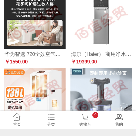
华为智选 720全效空气净化器2 专业除甲醛 长效分解净化 除味除菌除霾 空气消毒 负离子紫外线杀菌除过敏原
海尔（Haier） 商用净水器 立式饮水机HLZR75A-2L富锶矿泉水直饮RO反渗透加热型商务净饮 【10-30人】富锶矿泉温热双水
￥1550.00
￥19399.00
0
首页
分类
购物车
我的
美资森美（MEIZISENMEI）防爆除湿机 升温型工业除湿机大功率烘干加热抽湿器仓库车间地下室 BCFSWHK5138BE防爆除湿机
德国 OIDIRE 消毒喷雾器 酒精喷雾器电动喷雾器消毒喷雾抢酒精消毒家用电动喷雾器无线手持杀菌喷枪 消毒喷雾器 ODI-DPW51S 慕尼灰 电解款
￥6770.60
￥775.03