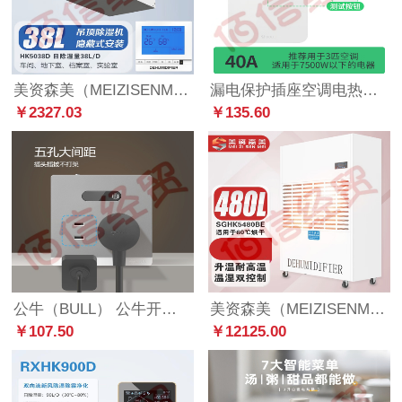
美资森美（MEIZISENMEI） 吊顶除湿机壁挂式工业中央抽湿机地下室管道除湿器吸顶式 HK5038D 日除湿量38L/D
漏电保护插座空调电热水龙头大功率接线插头防触电插板 柜机空调3P-40A(GTP02)
￥2327.03
￥135.60
公牛（BULL） 公牛开关插座面板智能感应灯GTLZ223二三极插座带感应地脚灯楼梯过道led小夜灯 感应地脚灯带五孔(星空灰)
美资森美（MEIZISENMEI） 升温耐高温除湿机工业大功率加热烘干房食品药材木料茶叶抽湿机 升温高温SGHK5480BE
￥107.50
￥12125.00