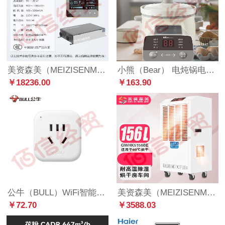
美资森美（MEIZISENMEI）双向流全热交换新风除湿抽湿一体机中央吊顶地下室防霾除潮抽湿器 RHXF900D无遥控器
小熊（Bear） 电炖锅电炖盅煲汤锅燕窝炖盅炖汤锅煮粥锅BB煲 3L容量可预约多功能 白瓷内胆DDG-D30H5
￥18236.00
￥163.90
公牛（BULL）WiFi智能插座转换器手机远程控制定时电器开关断网记忆功能插排插座接线板插线板 公牛WiFi智能插座GN-Y201G(电量统计版)
美资森美（MEIZISENMEI） 升温耐高温除湿机工业大功率加热烘干房食品药材木料茶叶抽湿机 耐高温GWHK5156BE
￥72.70
￥3588.03