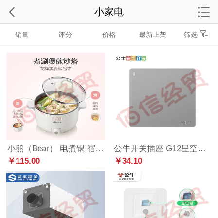
小家电
销量
评分
价格
最新上架
筛选
小熊（Bear） 电煮锅 宿舍小电锅泡面小火锅 多用途锅多功能蒸煮一体 电蒸锅 电热锅 【性价比款】配蒸笼 白色 DRG-C18K2
公牛开关插座 G12星空灰系列 大面板插座 墙壁电源插座开关面板 一开单控 G12K111
￥115.00
￥34.10