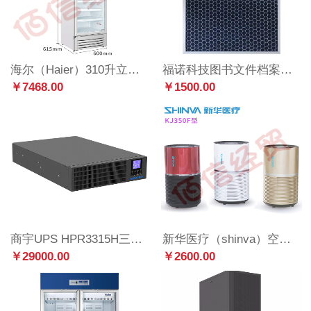
海尔（Haier）310升立式单温风冷展示冰柜立式2-8℃药品冷藏箱 医药数据存储单门保鲜冷柜HYC-310S(USB)
福诺科技图书文件档案空气净化机臭氧消毒机空气消毒机滤网 空气消毒机滤网（1套） 1.2mm
￥7468.00
￥1500.00
商宇UPS HPR3315H三进三出15KVA/15KW主机 高频机架式 外接电池\\\\默认32节，（LCD显示触摸屏）
新华医疗（shinva）空气净化器 KJ350F 家用净化器 除异味 除甲醛 除烟 除尘PM2.5 白色、酒红色、金色（下单备注颜色）
￥29000.00
￥2600.00