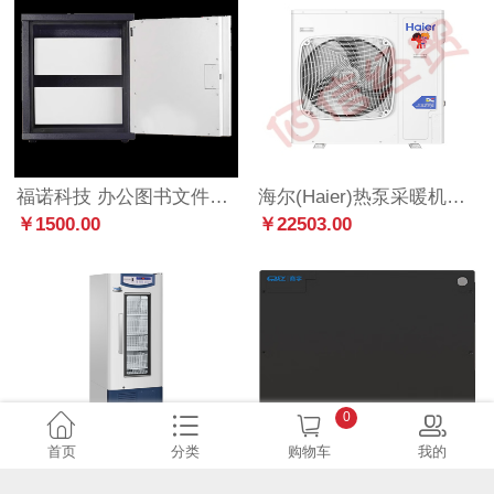
福诺科技 办公图书文件档案柜专用硬盘CD光盘信息安全柜档案专用防磁柜 企业款
海尔(Haier)热泵采暖机低温家用冷暖空调一体全屋取暖设备5P冷暖-低温变频RF120RXSAVC(G)-B
￥1500.00
￥22503.00
0
首页
分类
购物车
我的
海尔（Haier）医用冷藏柜2-8度/8-20度药品阴凉柜冷藏箱风冷无霜展示柜冰柜医药冷柜药品柜保鲜柜医院疫苗实验室 4℃度恒温血液细胞冷藏箱HXC-158
商宇UPS不间断电源 高功率机架式精密空调 制冷量7.5KW 加热量2KW 加湿量1.5KW
￥24999.00
￥66500.00