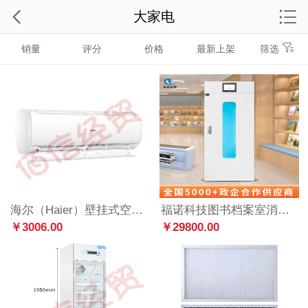
大家电
销量
评分
价格
最新上架
筛选
海尔（Haier）壁挂式空调大1.5匹挂机变频 三级能效 卧室冷暖 自清洁KFR-35GW/02KBB83U1
福诺科技图书档案室消毒文件柜办公档案玩具图书书籍绘本紫外线臭氧消毒柜 FLD-950
￥3006.00
￥29800.00