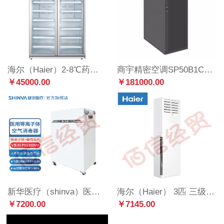
海尔（Haier）2-8℃药品冷藏箱阴凉柜实验室医院药店医药品柜试剂保鲜冷藏柜展示柜风冷无霜冰柜卫生院疫苗冰箱 HYC-990S(USB)冷藏2-8【可导温湿度】
商宇精密空调SP50B1C制冷量50.4kw适用于中小型IT、通信机房 机房设备间专用柜机
￥45000.00
￥181000.00
新华医疗（shinva）医用等离子体空气消毒器家用空气净化器可移动消毒机壁挂杀菌除尘除异味V系列 【移动式】PY1300VD
海尔（Haier） 3匹 三级能效 变频冷暖 立柜式空调 KFR-72LW/02XDD83
￥7200.00
￥7145.00