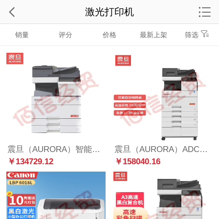
激光打印机
销量
评分
价格
最新上架
筛选
震旦（AURORA）智能身份识别方案 ADC455 机型高速打印 双面同步扫描/打印/复印 无线网络打印
震旦（AURORA）ADC559 A3彩白多功能数码复合机（含双面同步扫描输稿器+四纸盒+托盘+工作台）
￥134729.12
￥158040.16