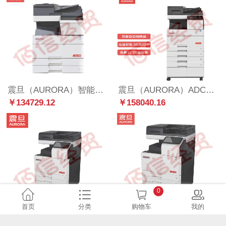
震旦（AURORA）智能身份识别方案 ADC455 机型高速打印 双面同步扫描/打印/复印 无线网络打印
震旦（AURORA）ADC559 A3彩白多功能数码复合机（含双面同步扫描输稿器+四纸盒+托盘+工作台）
￥134729.12
￥158040.16
0
首页
分类
购物车
我的
震旦（AURORA）ADC309 A3彩色多功能数码复合机（含双面输稿器+四层纸盒+FS-533S内置装订）免费安装售后
震旦（AURORA）ADC369 A3彩色数码复合机(输稿器+双纸盒+鞍式装订器+打孔单元+人脸识别+印量管理)安装售后
￥73719.03
￥129495.00