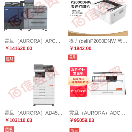
震旦（AURORA）APC8070复合机配件 PF-707m 真空吸附式大容量纸柜
得力(deli)P2000DNW 黑白激光打印机 A4作业资料文件 微信无线打印 自动双面打印
￥141620.00
￥1842.00
震旦（AURORA）AD459 A3黑白多功能数码复合机（含双面同步扫描输稿器+四纸盒+托盘+工作台+装订器）
震旦（AURORA）ADC309 A3彩色多功能数码复合机(含双面输稿器+双纸盒+鞍式装订+工作台)免费安装售后
￥103110.03
￥95059.03