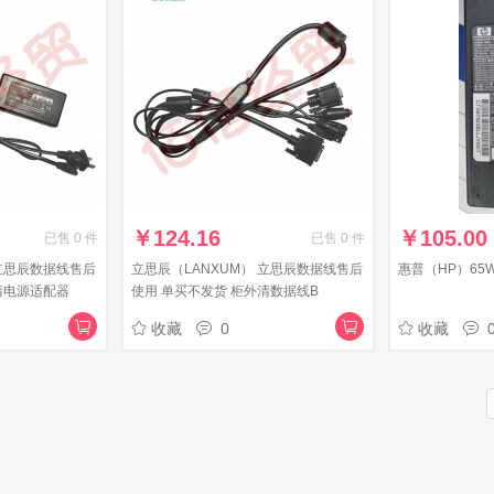
￥
124.16
￥
105.00
已售
0
件
已售
0
件
 立思辰数据线售后
立思辰（LANXUM） 立思辰数据线售后
惠普（HP）65
清电源适配器
使用 单买不发货 柜外清数据线B
收藏
0
收藏