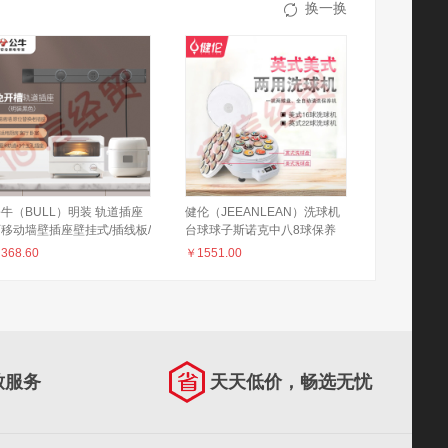
换一换
牛（BULL）明装 轨道插座
健伦（JEEANLEAN）洗球机
移动墙壁插座壁挂式/插线板/
台球球子斯诺克中八8球保养
线板 多功能免打孔 50厘米
清洗机桌水晶球羊毛圈用品配
￥
368.60
￥
1551.00
轨道+3个五孔插座黑色
件 美式16球洗球机
致服务
天天低价，畅选无忧