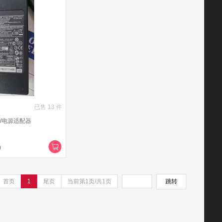
已售
13
件
W电源适配器
0
首页
1
尾页
当前第1页/共1页
跳转