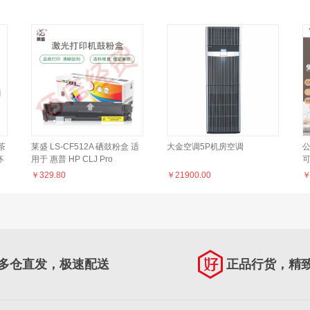
茶
莱盛 LS-CF512A 硒鼓粉盒 适
大金空调5P机房空调
公
杯
用于 惠普 HP CLJ Pro
可
M154a/M154nw,M180n/M181fw
接
￥
329.80
￥
21900.00
MFP 黄色
多仓直发，极速配送
正品行货，精