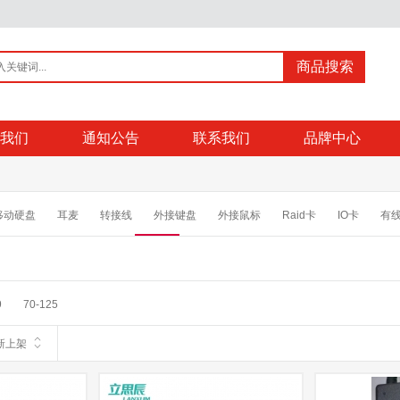
商品搜索
我们
通知公告
联系我们
品牌中心
移动硬盘
耳麦
转接线
外接键盘
外接鼠标
Raid卡
IO卡
有
内存
便携式计算机显卡
适配器
笔记本支架
笔记本电脑包
移动数据
9
70-125
新上架