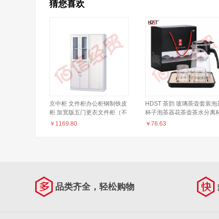
猜您喜欢
京中柜 文件柜办公柜钢制铁皮
HDST 茶韵 玻璃茶壶套装泡
柜 加宽版五门更衣文件柜（不
杯子泡茶器花茶壶茶水分离
含上楼和安装）
新款带茶盘 CY-21055
￥
1169.80
￥
76.63
品类齐全，轻松购物