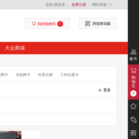
你好,请登录
免费注册
网站导航
浏览移动版
我的购物车
0
大众商城
帐号
线网卡
无线网卡
外置光驱
工作站显卡
购
物
卡
外挂电池
车
更多
0