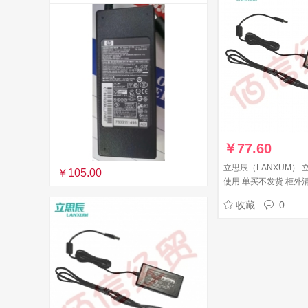
￥
77.60
立思辰（LANXUM）
￥105.00
使用 单买不发货 柜外
收藏
0