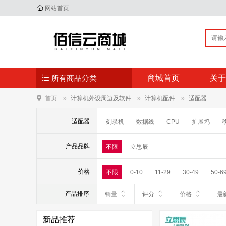
网站首页
所有商品分类
商城首页
关于
首页
计算机外设周边及软件
计算机配件
适配器
适配器
刻录机
数据线
CPU
扩展坞
台式机显卡
固态硬盘
机械硬盘
产品品牌
不限
立思辰
价格
不限
0-10
11-29
30-49
50-6
产品排序
销量
评分
价格
最
新品推荐