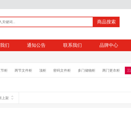
商品搜索
我们
通知公告
联系我们
品牌中心
五节柜
两节文件柜
顶柜
密码文件柜
多门储物柜
两门更衣柜
三
新上架