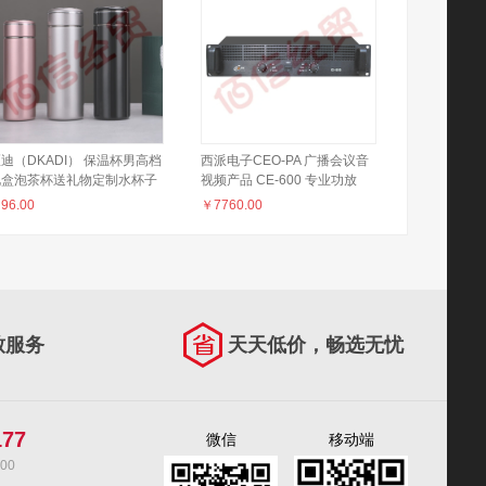
迪（DKADI） 保温杯男高档
西派电子CEO-PA 广播会议音
礼盒泡茶杯送礼物定制水杯子
视频产品 CE-600 专业功放
载 皓月银450ml
￥
96.00
￥
7760.00
致服务
天天低价，畅选无忧
177
微信
移动端
00