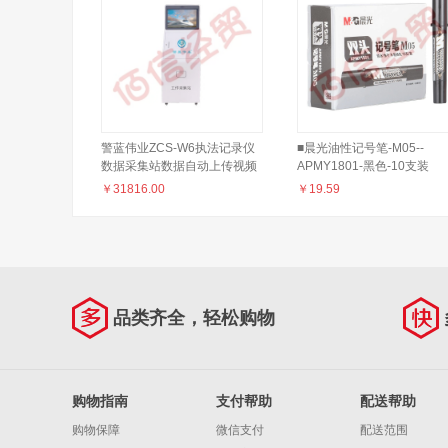
警蓝伟业ZCS-W6执法记录仪
■晨光油性记号笔-M05--
数据采集站数据自动上传视频
APMY1801-黑色-10支装
工作站（25口）8T
￥
31816.00
￥
19.59
品类齐全，轻松购物
购物指南
支付帮助
配送帮助
购物保障
微信支付
配送范围