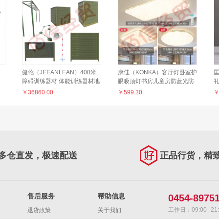
健伦（JEEANLEAN）400米
康佳（KONKA）客厅灯卧室护
匡
障碍训练器材 体能训练器材地
眼吸顶灯书房儿童房防蓝光防
埋式400米障碍 整套不含壕沟
频闪led 2室1厅
车
￥
36860.00
￥
599.30
JL-JS400M-GC
多仓直发，极速配送
正品行货，精
售后服务
帮助信息
0454-8975
工作日：09:00--21:
退货政策
关于我们