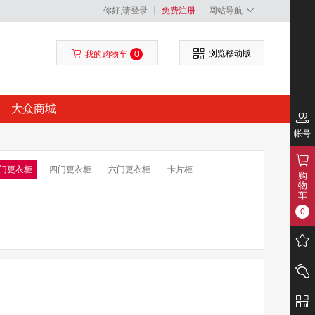
你好,请登录
免费注册
网站导航
浏览移动版
我的购物车
0
大众商城
帐号
门更衣柜
四门更衣柜
六门更衣柜
卡片柜
购
物
车
0