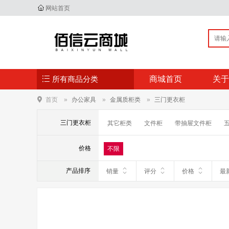
网站首页
所有商品分类
商城首页
关于
首页
办公家具
金属质柜类
三门更衣柜
三门更衣柜
其它柜类
文件柜
带抽屉文件柜
期刊柜
茶水柜
价格
不限
产品排序
销量
评分
价格
最