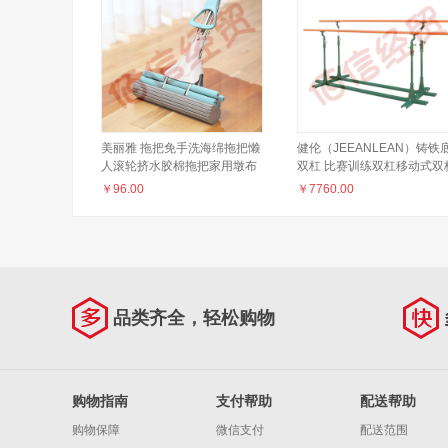
美丽雅 拖把免手洗海绵拖把懒
健伦（JEEANLEAN）铸铁
人滚轮挤水胶棉拖把家用墩布
双杠 比赛训练双杠移动式双
拖布拖地神器大号38cm 共2拖
可调节高度 加强款 220公斤
￥
96.00
￥
7760.00
头
品类齐全，轻松购物
购物指南
支付帮助
配送帮助
购物保障
微信支付
配送范围