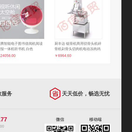
恩腾智能电子图书借阅机阅读
厨丰达 锯骨机商用切骨头机碎
读报一体机听书机 白色
骨机剁骨头切肉机电动冻肉鸡
架切割机全不锈钢 急停开关
￥
24056.00
￥
6964.60
300型CFD-300A（其它型号
咨询客服）
致服务
天天低价，畅选无忧
177
微信
移动端
00