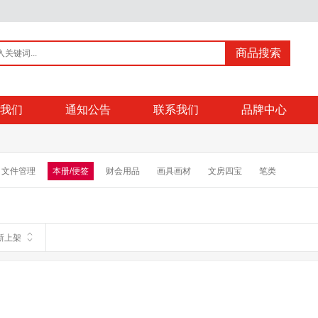
商品搜索
我们
通知公告
联系我们
品牌中心
文件管理
本册/便签
财会用品
画具画材
文房四宝
笔类
新上架