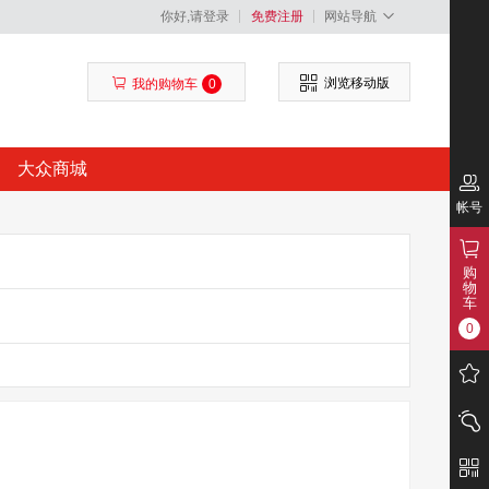
你好,请登录
免费注册
网站导航
浏览移动版
我的购物车
0
大众商城
帐号
购
物
车
0