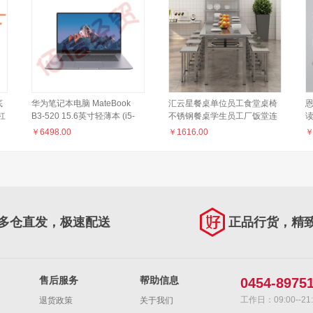
底
华为笔记本电脑 MateBook
汇云星餐桌单位员工食堂桌椅
杠
B3-520 15.6英寸轻薄本 (i5-
不锈钢餐桌学生员工厂饭堂连
1135G7 16G 512G) 深空灰
体快餐桌椅组合 2m长一桌八
￥
6498.00
￥
1616.00
椅
多仓直发，极速配送
正品行货，精
售后服务
帮助信息
0454-8975
工作日：09:00--21:
退货政策
关于我们