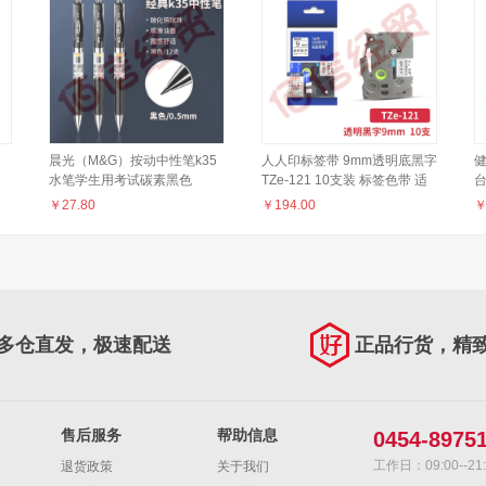
）
晨光（M&G）按动中性笔k35
人人印标签带 9mm透明底黑字
健
水笔学生用考试碳素黑色
TZe-121 10支装 标签色带 适
0.5mm水性签字笔芯按压式子
用兄弟标签机标签打印机
￥
27.80
￥
194.00
】
弹头墨蓝黑红笔办公 【晨光
brother打印标签纸
件
K35-黑色】12支
多仓直发，极速配送
正品行货，精
售后服务
帮助信息
0454-8975
工作日：09:00--21:
退货政策
关于我们