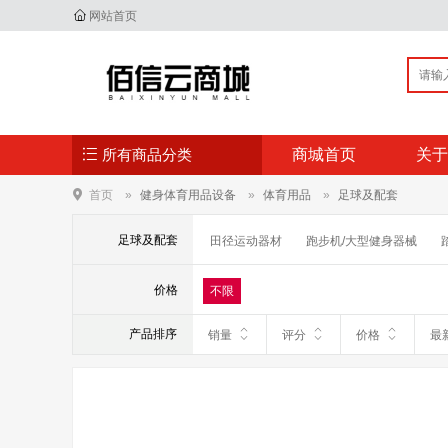
网站首页
所有商品分类
商城首页
关于
首页
健身体育用品设备
体育用品
足球及配套
足球及配套
田径运动器材
跑步机/大型健身器械
毽子/空竹/民间运动
防具护具
其它体
价格
不限
产品排序
销量
评分
价格
最