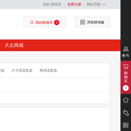
你好,请登录
免费注册
网站导航
浏览移动版
我的购物车
0
大众商城
帐号
配套
乒乓球及配套
网球及配套
购
物
车
0