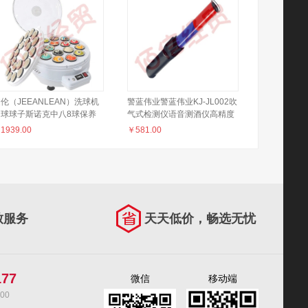
伦（JEEANLEAN）洗球机
警蓝伟业警蓝伟业KJ-JL002吹
台球球子斯诺克中八8球保养
气式检测仪语音测酒仪高精度
清洗机桌水晶球羊毛圈用品配
￥
1939.00
￥
581.00
 美式22球洗球机
致服务
天天低价，畅选无忧
177
微信
移动端
00