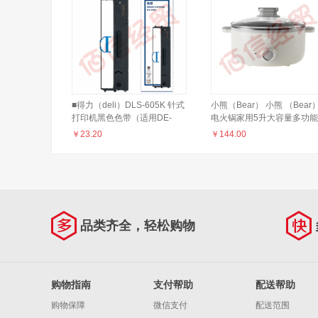
■得力（deli）DLS-605K 针式
小熊（Bear） 小熊 （Bear
打印机黑色色带（适用DE-
电火锅家用5升大容量多功能
600K) DLS-605K
电热料理锅电火锅 DRG-
￥
23.20
￥
144.00
D50C3【5L容量 不沾内胆
品类齐全，轻松购物
购物指南
支付帮助
配送帮助
购物保障
微信支付
配送范围