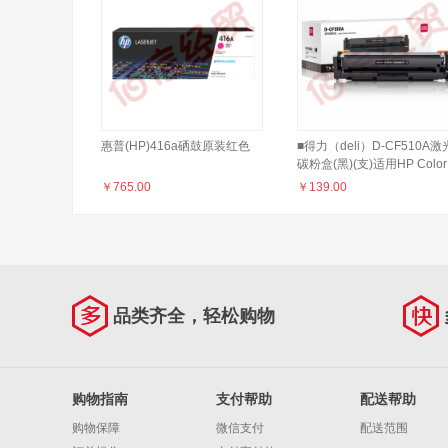
惠普(HP)416a硒鼓原装红色
■得力（deli）D-CF510A激
碳粉盒(黑)(支)适用HP Color
LaserJet Pro
￥
765.00
￥
139.00
M154nw/M154aM181fdw/1
品类齐全，轻松购物
购物指南
支付帮助
配送帮助
购物保障
微信支付
配送范围