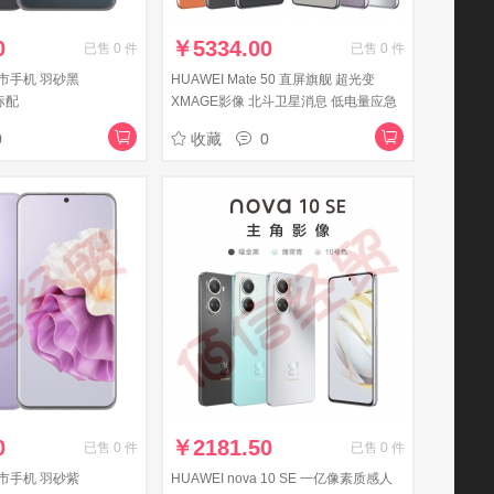
0
￥
5334.00
已售
0
件
已售
0
件
上市手机 羽砂黑
HUAWEI Mate 50 直屏旗舰 超光变
标配
XMAGE影像 北斗卫星消息 低电量应急
模式 256GB流光紫华为鸿蒙手机
0
收藏
0
0
￥
2181.50
已售
0
件
已售
0
件
上市手机 羽砂紫
HUAWEI nova 10 SE 一亿像素质感人