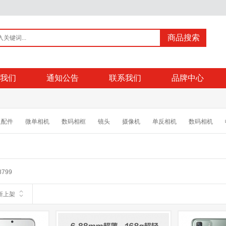
商品搜索
我们
通知公告
联系我们
品牌中心
反配件
微单相机
数码相框
镜头
摄像机
单反相机
数码相机
摄影配件
电池/充电器
MP3/MP4配件
相机清洁/贴膜 三脚架/云台
相机
行车记录仪
执法记录仪
考勤机
手机
手机配件
图传
专业音
8799
新上架