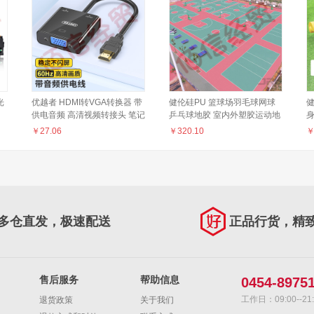
光
优越者 HDMI转VGA转换器 带
健伦硅PU 篮球场羽毛球网球
健
供电音频 高清视频转接头 笔记
乒乓球地胶 室内外塑胶运动地
本电脑电视盒子接电视显示器
板 8mm
跷
￥
27.06
￥
320.10
80nw
投影仪转换口 V128BBK
多仓直发，极速配送
正品行货，精
售后服务
帮助信息
0454-8975
工作日：09:00--21:
退货政策
关于我们