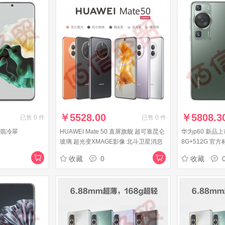
￥
5528.00
￥
5808.3
已售
0
件
已售
0
件
 翡冷翠
HUAWEI Mate 50 直屏旗舰 超可靠昆仑
华为p60 新品
玻璃 超光变XMAGE影像 北斗卫星消息
8G+512G 官方
256GB流光紫 华为鸿蒙手机
收藏
0
收藏