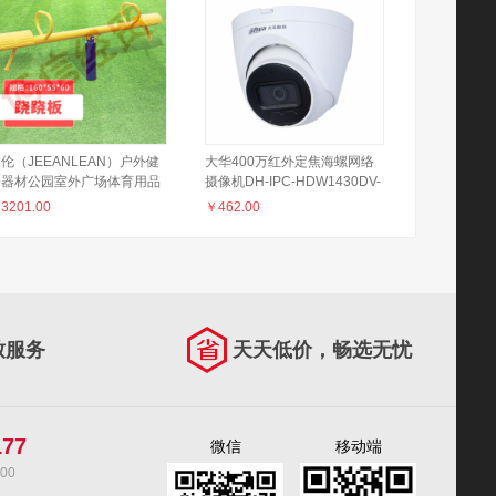
伦（JEEANLEAN）户外健
大华400万红外定焦海螺网络
身器材公园室外广场体育用品
摄像机DH-IPC-HDW1430DV-
跷板JLGN24（含安装）
A
￥
3201.00
￥
462.00
致服务
天天低价，畅选无忧
177
微信
移动端
00