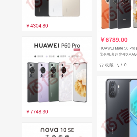
￥4304.80
￥
6789.00
HUAWEI Mate 50 P
昆仑玻璃 超光变XMAG
消息 256GB 曜金黑 
收藏
0
￥7748.30