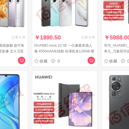
￥
1890.50
￥
5988.0
已售
0
件
已售
0
件
ro 曲面旗舰 超可靠
HUAWEI nova 10 SE 一亿像素质感人
华为_HUAWEI
E影像 北斗卫星
像 4500mAh长续航 轻薄机身128GB 曜
单元_万象双环设计
华为鸿蒙手机
金黑 华为手机
持66W快充_8G
收藏
0
收藏
手机