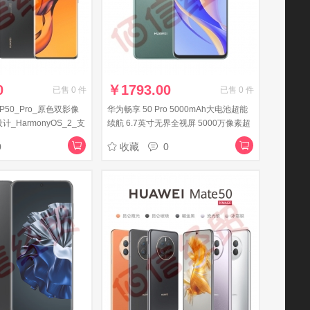
0
￥
1793.00
已售
0
件
已售
0
件
_P50_Pro_原色双影像
华为畅享 50 Pro 5000mAh大电池超能
_HarmonyOS_2_支
续航 6.7英寸无界全视屏 5000万像素超
B+256GB曜金黑_华为
清影像 256G 翡冷翠 华为鸿蒙手机
0
收藏
0