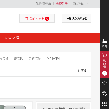
你好,请登录
免费注册
网站导航
浏览移动版
我的购物车
0
大众商城
帐号
收音机
麦克风
音箱/音响
MP3/MP4
购
物
包
读卡器
存储卡
闪光灯/手柄
滤镜
车
更多
0
频
配件
卫星电话
录音笔