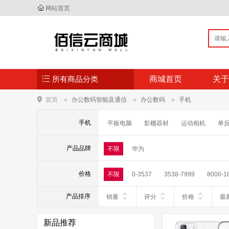
网站首页
所有商品分类
商城首页
关于
首页
办公数码智能及通信
办公数码
手机
手机
平板电脑
影棚器材
运动相机
单
手持稳定器
数码支架
镜头附件
产品品牌
不限
华为
电子书
移动电源
翻译机
对讲机
价格
不限
0-3537
3538-7999
8000-1
产品排序
销量
评分
价格
最
新品推荐