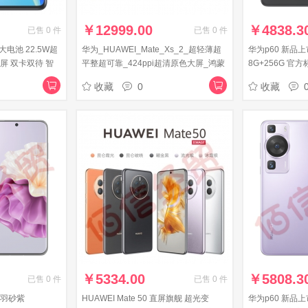
￥
12999.00
￥
4838.3
已售
0
件
已售
0
件
h大电池 22.5W超
华为_HUAWEI_Mate_Xs_2_超轻薄超
华为p60 新品
大屏 双卡双待 智
平整超可靠_424ppi超清原色大屏_鸿蒙
8G+256G 官方
幻夜黑 鸿蒙手机
全新大屏体验12GB+512GB雅黑折叠屏
收藏
0
收藏
手机
￥
5334.00
￥
5808.3
已售
0
件
已售
0
件
 羽砂紫
HUAWEI Mate 50 直屏旗舰 超光变
华为p60 新品