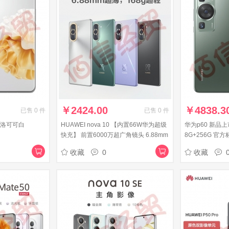
￥
2424.00
￥
4838.3
已售
0
件
已售
0
件
 洛可可白
HUAWEI nova 10 【内置66W华为超级
华为p60 新品
快充】 前置6000万超广角镜头 6.88mm
8G+256G 官方
轻薄机身 128GB 10号色 华为手机
收藏
0
收藏