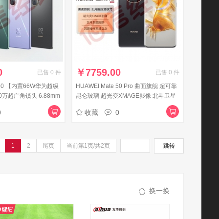
0
￥
7759.00
已售
0
件
已售
0
件
a 10 【内置66W华为超级
HUAWEI Mate 50 Pro 曲面旗舰 超可靠
0万超广角镜头 6.88mm
昆仑玻璃 超光变XMAGE影像 北斗卫星
B 普罗旺斯 华为手机
消息 512GB 曜金黑 华为鸿蒙手机
0
收藏
0
1
2
尾页
当前第1页/共2页
跳转
换一换