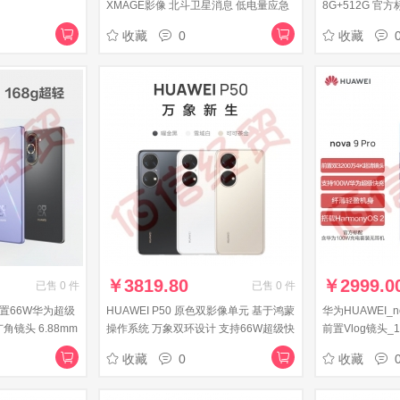
XMAGE影像 北斗卫星消息 低电量应急
8G+512G 官方
模式 256GB曜金黑华为鸿蒙手机
收藏
0
收藏
￥
3819.80
￥
2999.0
已售
0
件
已售
0
件
 【内置66W华为超级
HUAWEI P50 原色双影像单元 基于鸿蒙
华为HUAWEI_no
角镜头 6.88mm
操作系统 万象双环设计 支持66W超级快
前置Vlog镜头_
罗旺斯 华为手机
充 8GB+128GB可可茶金 华为手机
臻彩屏_8GB+1
收藏
0
收藏