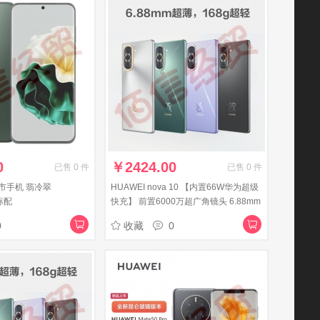
0
￥
2424.00
已售
0
件
已售
0
件
上市手机 翡冷翠
HUAWEI nova 10 【内置66W华为超级
标配
快充】 前置6000万超广角镜头 6.88mm
轻薄机身 128GB 曜金黑 华为手机
0
收藏
0