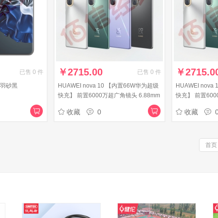
￥
2715.00
￥
2715.0
已售
0
件
已售
0
件
 羽砂黑
HUAWEI nova 10 【内置66W华为超级
HUAWEI nov
快充】 前置6000万超广角镜头 6.88mm
快充】 前置600
轻薄机身 256GB 10号色 华为手机
轻薄机身 256G
收藏
0
收藏
首页