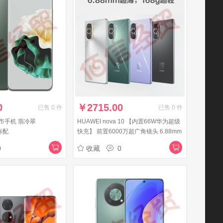
0
￥
2715.00
已售
0
件
已售
0
件
上市手机 翡冷翠
HUAWEI nova 10 【内置66W华为超级
标配
快充】 前置6000万超广角镜头 6.88mm
轻薄机身 256GB 曜金黑 华为手机
0
收藏
0