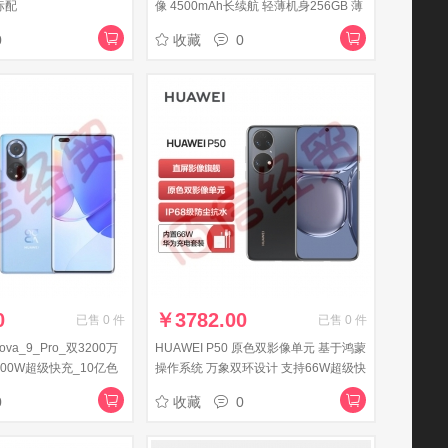
标配
像 4500mAh长续航 轻薄机身256GB 薄
荷青 华为手机
0
收藏
0
0
￥
3782.00
已售
0
件
已售
0
件
va_9_Pro_双3200万
HUAWEI P50 原色双影像单元 基于鸿蒙
100W超级快充_10亿色
操作系统 万象双环设计 支持66W超级快
28GB_9号色华为手机
充 8GB+128GB曜金黑 华为手机
0
收藏
0