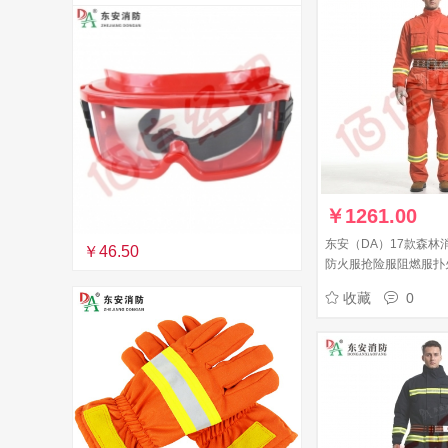
￥
1261.00
东安（DA）17款森林
￥46.50
防火服抢险服阻燃服扑
斗服 170/M 五件套
收藏
0