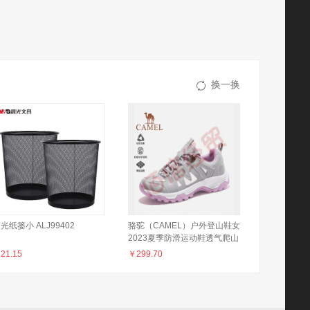
换一换
光纸篓小 ALJ99402
骆驼（CAMEL）户外登山鞋女
2023夏季防滑运动鞋透气爬山
专业徒步鞋男鞋
￥
21.15
￥
299.70
F23M303010，浅灰/粉，女
35