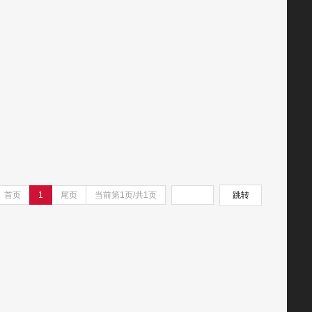
首页
1
尾页
当前第1页/共1页
跳转