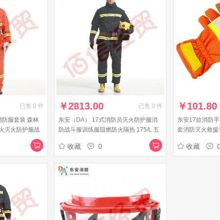
￥
2813.00
￥
101.80
已售
0
件
已售
0
件
消防服套装 森林
东安（DA） 17式消防员灭火防护服消
东安17款消防
火灭火防护服战
防战斗服训练服阻燃防火隔热 175/L 五
套消防灭火救援
件套
燃
收藏
0
收藏