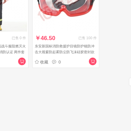
￥
46.50
已售
0
件
已售
100
件
员战斗服阻燃灭火
东安新国标消防救援护目镜防护镜防冲
消防认证 两件套
击大视窗防起雾防尘防飞沫硅胶密封款
（红、白））
收藏
0