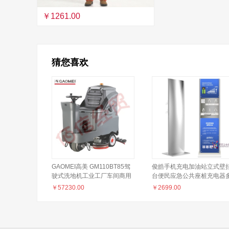
￥1261.00
猜您喜欢
GAOMEI高美 GM110BT85驾
俊皓手机充电加油站立式壁
驶式洗地机工业工厂车间商用
台便民应急公共座桩充电器
拖地机扫地机车库超市停车场
功能 A款《标准版可自行更
￥
57230.00
￥
2699.00
擦地机
图案》 1.7米高