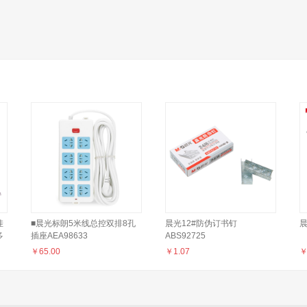
挂
■晨光标朗5米线总控双排8孔
晨光12#防伪订书钉
晨
多
插座AEA98633
ABS92725
换
￥
65.00
￥
1.07