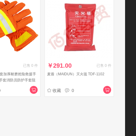
￥
291.00
已售
0
件
已售
0
件
手套加厚耐磨抢险救援手
麦盾（MAIDUN）灭火毯 TDF-1102
手套消防员防护手套阻
0
收藏
0