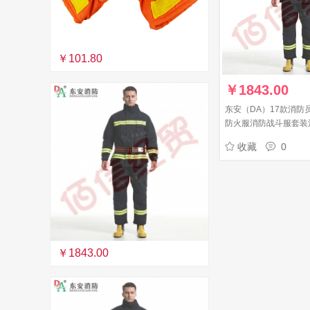
￥101.80
￥
1843.00
东安（DA）17款消防
防火服消防战斗服套装
185/XXL码
收藏
0
￥1843.00