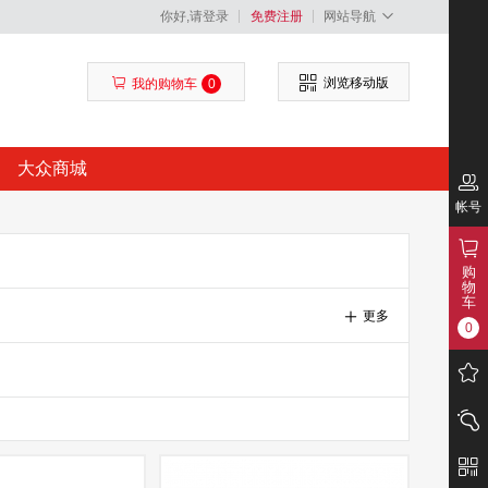
你好,请登录
免费注册
网站导航
浏览移动版
我的购物车
0
大众商城
帐号
购
物
车
更多
0