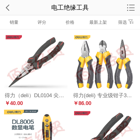
电工绝缘工具
销量
评分
价格
最新上架
筛选
得力（deli）DL0104 尖嘴钳子多功能电工钳子五金工具尖口钳尖咀钳尖头钳 铬钒钢尖嘴钳8英寸省力款
得力(deli) 专业级钳子3件套装 钢丝钳斜口钳尖嘴钳电工家用老虎钳斜嘴钳 DL2006Z-3
￥40.00
￥86.00