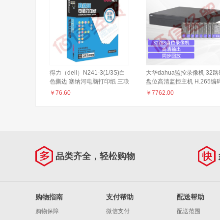
得力（deli）N241-3(1/3S)白
大华dahua监控录像机 32路
色撕边 塞纳河电脑打印纸 三联
盘位高清监控主机 H.265编
三等份【整盒全白】
NVR网络主机 DH-NVR4832
￥
76.60
￥
7762.00
HDS2 带8块4TB硬盘
品类齐全，轻松购物
购物指南
支付帮助
配送帮助
购物保障
微信支付
配送范围