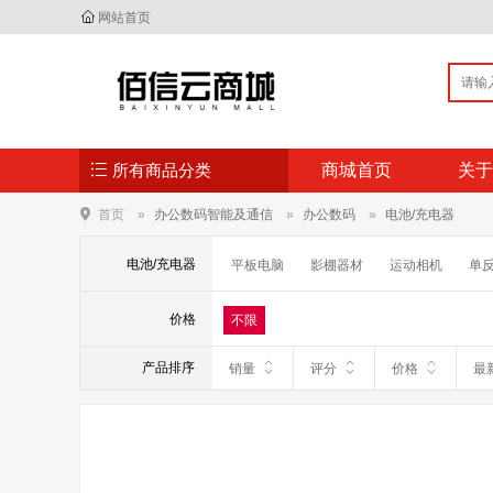
网站首页
所有商品分类
商城首页
关于
首页
办公数码智能及通信
办公数码
电池/充电器
电池/充电器
平板电脑
影棚器材
运动相机
单
手持稳定器
数码支架
镜头附件
价格
不限
电子书
移动电源
翻译机
对讲机
产品排序
销量
评分
价格
最