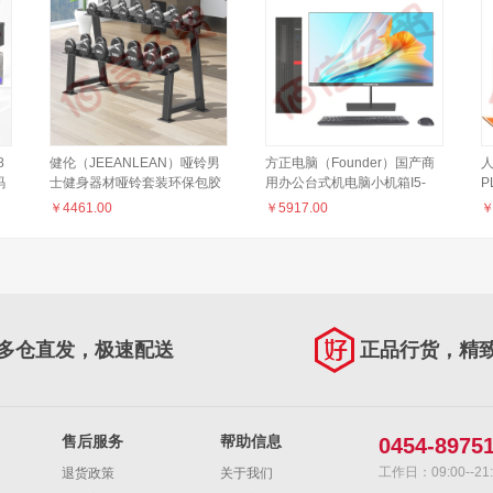
8
健伦（JEEANLEAN）哑铃男
方正电脑（Founder）国产商
人
码
士健身器材哑铃套装环保包胶
用办公台式机电脑小机箱I5-
P
-
双层六幅哑铃架135KG组合
12400/8G/512G 21.5英寸显示
2
￥
4461.00
￥
5917.00
器 FDP1A1L
P
多仓直发，极速配送
正品行货，精
售后服务
帮助信息
0454-8975
工作日：09:00--21:
退货政策
关于我们