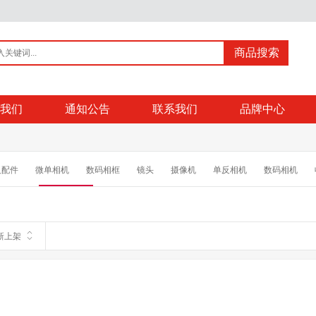
商品搜索
我们
通知公告
联系我们
品牌中心
反配件
微单相机
数码相框
镜头
摄像机
单反相机
数码相机
摄影配件
电池/充电器
MP3/MP4配件
相机清洁/贴膜 三脚架/云台
相机
行车记录仪
执法记录仪
考勤机
手机
手机配件
图传
专业音
新上架