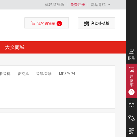
你好,请登录
免费注册
网站导航
浏览移动版
我的购物车
0
大众商城
帐号
收音机
麦克风
音箱/音响
MP3/MP4
购
物
包
读卡器
存储卡
闪光灯/手柄
滤镜
车
0
频
配件
卫星电话
录音笔