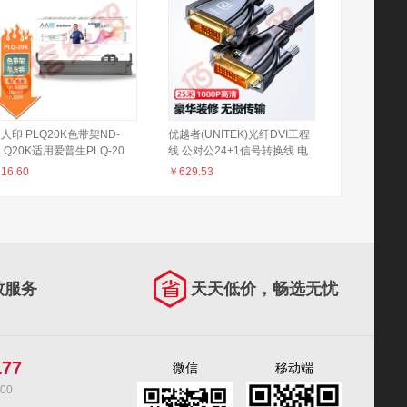
人印 PLQ20K色带架ND-
优越者(UNITEK)光纤DVI工程
LQ20K适用爱普生PLQ-20
线 公对公24+1信号转换线 电
0M 20K 20KM LQ90KP
脑显示器连接线户外大屏拼接
￥
16.60
￥
629.53
LQ20M PLQ22 PLQ22CS打
监控高清线25米 C259GB
印机色带架
致服务
天天低价，畅选无忧
177
微信
移动端
00