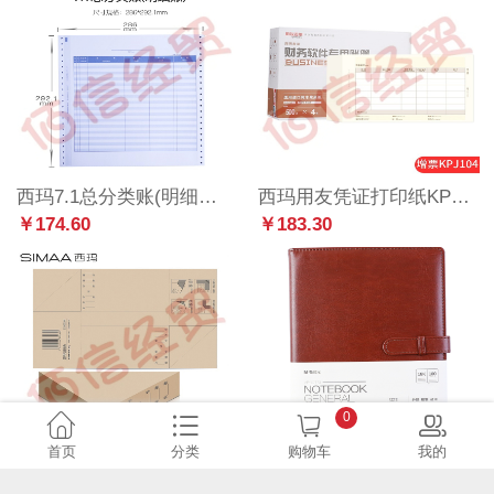
西玛7.1总分类账(明细账) L020106 500份/包 2包/箱（整箱售）
西玛用友凭证打印纸KPJ104激光数外记账凭证纸打印纸增票规格尺寸记账凭证纸 用友软件 KPJ104 2000份/箱（整箱售）
￥174.60
￥183.30
0
首页
分类
购物车
我的
西玛（SIMAA）通用凭证包角 100张 230*140mm（可包200本）凭证装订包角封面纸 厚度可随意SZ600201厂家直发
晨光18k普惠带扣PU皮面本100页APYE7T73
￥28.10
￥29.59