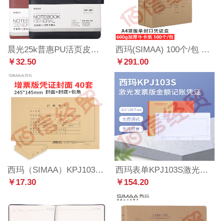
晨光25k普惠PU活页皮面本100页APYF5T74
西玛(SIMAA) 100个/包 A4竖版凭证盒单封口 600g加厚牛卡纸 220*305*50mm HZ351 整箱价
￥32.50
￥291.00
西玛（SIMAA）KPJ103 用友凭证封面包角装订包SZ600123B 245*145mm 增票版报销粘贴单据配套（封面包角每包40套）（单包价-整箱售-拍10组）
西玛表单KPJ103S激光发票版金额记账凭证打印纸241*139.7mm KPJ103S-500份/包 4包/箱（整箱售）
￥17.30
￥154.20