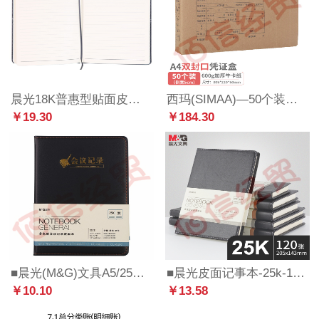
晨光18K普惠型贴面皮面本112页APYF9P11
西玛(SIMAA)—50个装—A4横板双封口凭证盒 600g牛卡纸 305*220*50mm --配套A4凭证封面单据 HZ352S—（一箱100个）整箱售（拍两组）
￥19.30
￥184.30
■晨光(M&G)文具A5/25K 80张黑色会议记录皮面本 办公笔记本 普惠型商务记事本子 单本装APYE4Y55
■晨光皮面记事本-25k-120页-黑-APYD2K78A
￥10.10
￥13.58