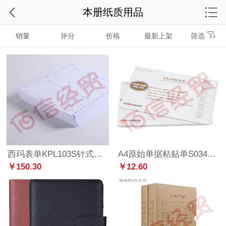
本册纸质用品
销量
评分
价格
最新上架
筛选
西玛表单KPL103S针式发票版蓝色金额记账凭证240*140mm KPL103S（整箱售）
A4原始单据粘贴单S0346--208*127（KPJ101版） 50页/本 5本/包 20包/箱 --整箱售--单包价
￥150.30
￥12.60