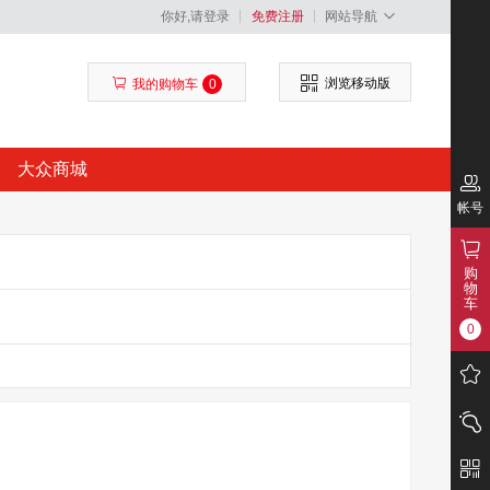
你好,请登录
免费注册
网站导航
浏览移动版
我的购物车
0
大众商城
帐号
购
物
车
0