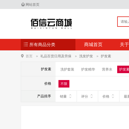
网站首页
所有商品分类
商城首页
关于
首页
礼品百货日用及劳保
洗发护发
护发素
护发素
洗护套装
护发精华
营养水
护发
价格
不限
产品排序
销量
评分
价格
最