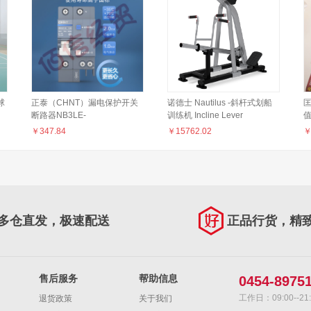
球
正泰（CHNT）漏电保护开关
诺德士 Nautilus -斜杆式划船
匡
断路器NB3LE-
训练机 Incline Lever
地
1254PC100（其它型号咨询客
RowH9NP-L3140
￥
347.84
￥
15762.02
场
服）
红
多仓直发，极速配送
正品行货，精
售后服务
帮助信息
0454-8975
工作日：09:00--21:
退货政策
关于我们