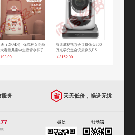
迪（DKADI） 保温杯女高颜
海康威视视频会议摄像头200
值大容量儿童学生吸管水杯子
万光学变焦会议摄像头DS-
便携不锈钢网红大肚杯壶 赤锦
65DC0403
￥
193.00
￥
3152.00
950ml
致服务
天天低价，畅选无忧
177
微信
移动端
00