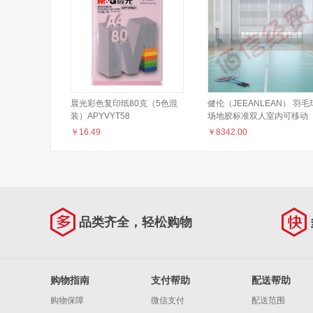
晨光彩色复印纸80克（5色混
健伦（JEEANLEAN） 羽毛
装）APYVYT58
场地胶标准双人室内可移动
PVC塑胶防滑专用划线运动
￥
16.49
￥
8342.00
板 PVC斑点纹6mm 羽毛球
专用108m不包安装
品类齐全，轻松购物
购物指南
支付帮助
配送帮助
购物保障
微信支付
配送范围