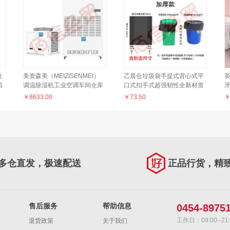
质
美资森美（MEIZISENMEI）
乙晨合垃圾袋手提式背心式平
英
箱
调温除湿机工业空调车间仓库
口式扣手式超强韧性全新材质
档案室降温调温自动化霜抽湿
平口式90*110cm特厚50只（3
￥
8633.00
￥
73.50
机 TWHK5192BE【化霜除
个起售）
笔
湿】
【
设
多仓直发，极速配送
正品行货，精
售后服务
帮助信息
0454-8975
工作日：09:00--21:
退货政策
关于我们