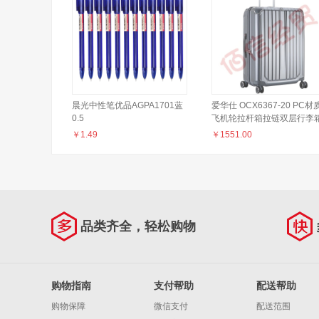
晨光中性笔优品AGPA1701蓝
爱华仕 OCX6367-20 PC材
0.5
飞机轮拉杆箱拉链双层行李
炭灰色
￥
1.49
￥
1551.00
品类齐全，轻松购物
购物指南
支付帮助
配送帮助
购物保障
微信支付
配送范围