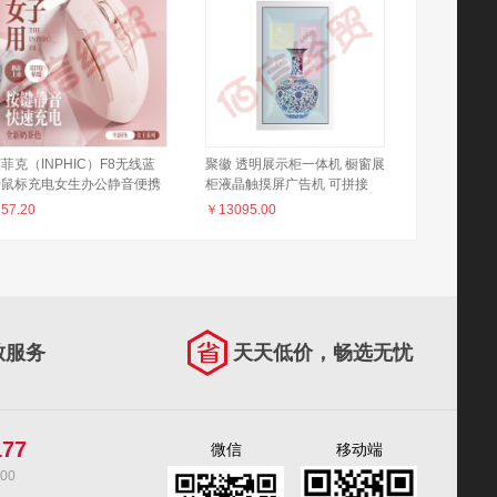
菲克（INPHIC）F8无线蓝
聚徽 透明展示柜一体机 橱窗展
牙鼠标充电女生办公静音便携
柜液晶触摸屏广告机 可拼接
人体工学适用于惠普华硕华为
3D全息投影商品展示柜 65英
￥
57.20
￥
13095.00
记本电脑ipad平板轻音舒适
寸Windows触摸版
无线2.4G+女生高颜值+对称
计】F8奶茶色
致服务
天天低价，畅选无忧
177
微信
移动端
00