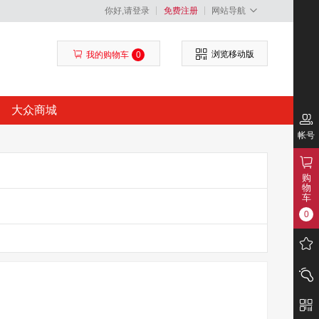
你好,请登录
免费注册
网站导航
浏览移动版
我的购物车
0
大众商城
帐号
购
物
车
0