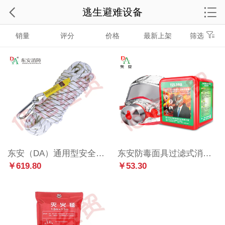
逃生避难设备
销量
评分
价格
最新上架
筛选
东安（DA）通用型安全绳 消防认证安全绳逃生绳直径16mm 火灾自救逃生绳消防登山绳救援绳定制30米/卷
东安防毒面具过滤式消防自救呼吸器火灾逃生面具防火防烟逃生面罩环保硅胶面罩方盒
￥619.80
￥53.30