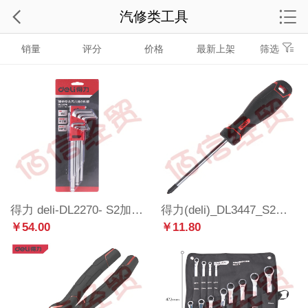
汽修类工具
销量
评分
价格
最新上架
筛选
得力 deli-DL2270- S2加长球头内六角9件套1.5-10(mm)
得力(deli)_DL3447_S2带磁性一字螺丝刀螺丝批一字改锥起子_6x100mm
￥54.00
￥11.80