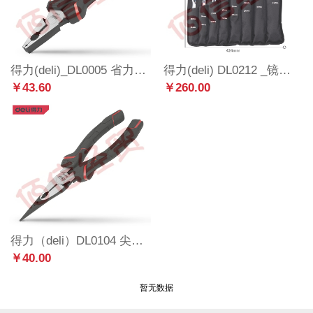
得力(deli)_DL0005 省力钢丝钳子60号铬钒钢老虎钳子多功能平口钳剪线钳8英寸_
得力(deli) DL0212 _镜面双梅花扳手套装梅花扳手12件套5.5-32mm_
￥43.60
￥260.00
得力（deli）DL0104 尖嘴钳子多功能电工钳子五金工具尖口钳尖咀钳尖头钳 铬钒钢尖嘴钳8英寸省力款
￥40.00
暂无数据