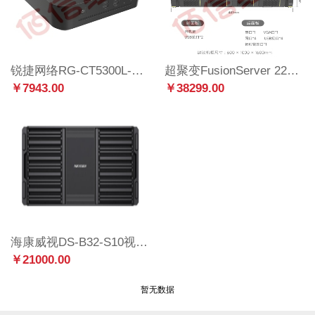
锐捷网络RG-CT5300L-G3 云课堂增强版IDV云终端
超聚变FusionServer 2288HV6服务器主机 2U机架式 数据库 深度学习 虚拟化 2颗银牌4314 32核 2.4GHz丨双电 64G丨2*480G丨5*10T7.2K丨双口千兆
￥7943.00
￥38299.00
海康威视DS-B32-S10视频综合平台
￥21000.00
暂无数据