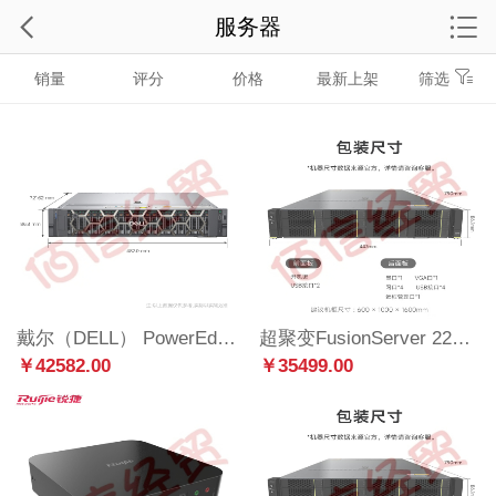
服务器
销量
评分
价格
最新上架
筛选
戴尔（DELL） PowerEdge R740/R750XS 2U机架式服务器
超聚变FusionServer 2288HV6服务器主机 2U机架式 数据库 深度学习 虚拟化 2颗银牌4314 32核 2.4GHz丨双电 64G丨480G固态丨5*8T 7.2K丨双口千兆
￥42582.00
￥35499.00