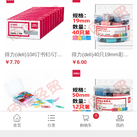
得力(deli)10#订书钉/订书针 1000枚/盒 10盒装 办公用品 0010
得力(deli)40只19mm彩色长尾夹票夹 5#金属燕尾夹票据夹子文件夹 办公用品 8555ES
￥7.70
￥6.00
0
首页
分类
购物车
我的
得力（deli）0024 彩色回形针 多色混合 办公用品 100枚/盒 10盒装
得力(deli)12只50mm彩色长尾夹票夹 1#金属燕尾夹票据夹子 办公用品 8551
￥26.60
￥11.40