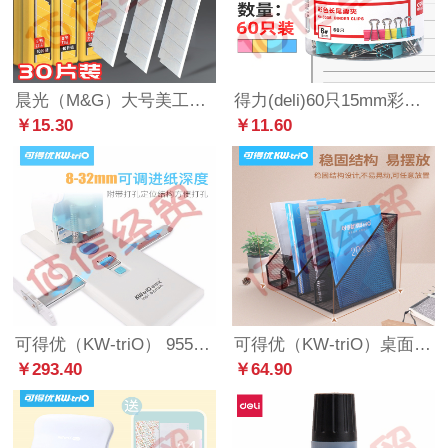
晨光（M&G）大号美工刀片18m钛精钢SK5不易生锈普惠型替换刀片ASSN2232 3盒共30片【大号刀片18mm/60度】
得力(deli)60只15mm彩色长尾夹票夹 6#金属燕尾夹票据夹子文件夹 办公用品 8556
￥15.30
￥11.60
可得优（KW-triO） 9551重型省力单孔打孔机办公打孔器可调进纸深度锋利刀头300页穿孔 打孔【300页】
可得优（KW-triO）桌面收纳金属组合式分层收纳文件框文件筐文件架文件座/文具座资料架 四列 免安装ZW-06
￥293.40
￥64.90