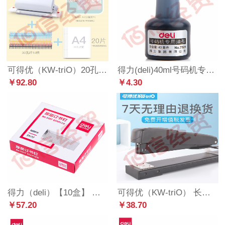
可得优（KW-triO）20孔26孔30孔多孔打孔机装订活页本打孔器打孔机手账打洞器 打孔器+30孔环套组*10【A4】99H5
得力(deli)40ml号码机专用油墨 黑色
￥92.80
￥4.30
得力（deli）【10盒】 订书钉加厚 厚层订书针 单盒 23/17 (120页订书针) 0017/盒
可得优（KW-triO） 长臂重型订书机大a3中缝订书机办公订书器骑马订厚层装订50页 5887
￥57.20
￥38.70