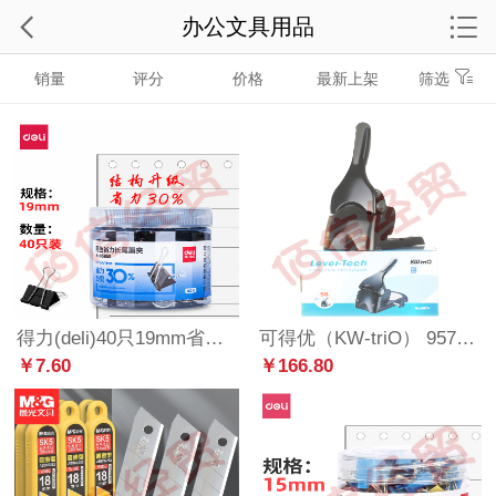
办公文具用品
销量
评分
价格
最新上架
筛选
得力(deli)40只19mm省力黑色长尾夹票夹 5#金属燕尾夹票据夹子文件夹 办公用品 小号8565S
可得优（KW-triO） 9574重型办公省力2孔打孔机加厚打孔器孔距80mm打65页
￥7.60
￥166.80