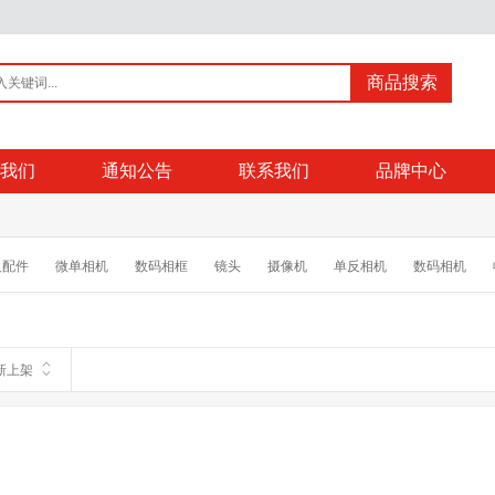
商品搜索
我们
通知公告
联系我们
品牌中心
反配件
微单相机
数码相框
镜头
摄像机
单反相机
数码相机
摄影配件
电池/充电器
MP3/MP4配件
相机清洁/贴膜 三脚架/云台
相机
行车记录仪
执法记录仪
考勤机
手机
手机配件
图传
专业音
新上架