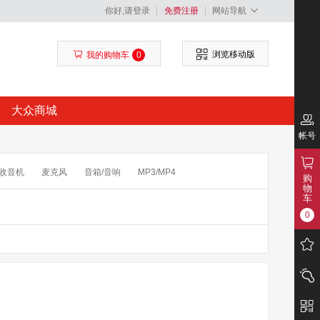
你好,请登录
免费注册
网站导航
浏览移动版
我的购物车
0
大众商城
帐号
收音机
麦克风
音箱/音响
MP3/MP4
购
物
包
读卡器
存储卡
闪光灯/手柄
滤镜
车
0
频
配件
卫星电话
录音笔