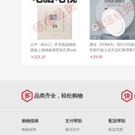
公牛（BULL）开关电源插座
康佳（KONKA）筒灯LED
面板上墙插板墙壁多孔带usb
筒射灯嵌入式天花灯家用客
电插座插扦排插 点脑点视
泛光过道灯玄关灯服装店 18
￥
121.20
￥
29.90
G07T223
4000K单色暖白光/铝材 #79
品类齐全，轻松购物
购物指南
支付帮助
配送帮助
购物保障
微信支付
配送范围