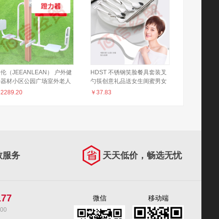
伦（JEEANLEAN） 户外健
HDST 不锈钢笑脸餐具套装叉
身器材小区公园广场室外老人
勺筷创意礼品送女生闺蜜男女
运动体育新国标塑木健身路径
朋友生日礼物定制活动送客户
￥
2289.20
￥
37.83
力器WL-2309
纪念品 黑白smile礼盒-6件组
DT-1303
致服务
天天低价，畅选无忧
177
微信
移动端
00