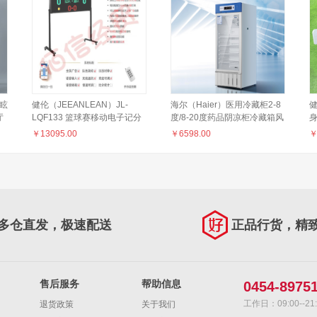
防眩
健伦（JEEANLEAN）JL-
海尔（Haier）医用冷藏柜2-8
健
厅
LQF133 篮球赛移动电子记分
度/8-20度药品阴凉柜冷藏箱风
W
牌 JL-LQF133记分牌
冷无霜展示柜冰柜医药冷柜药
￥
13095.00
￥
6598.00
品柜保鲜柜医院疫苗实验室
蹬
2~8℃/198S下市 升级HYC-
220S
多仓直发，极速配送
正品行货，精
售后服务
帮助信息
0454-8975
工作日：09:00--21:
退货政策
关于我们