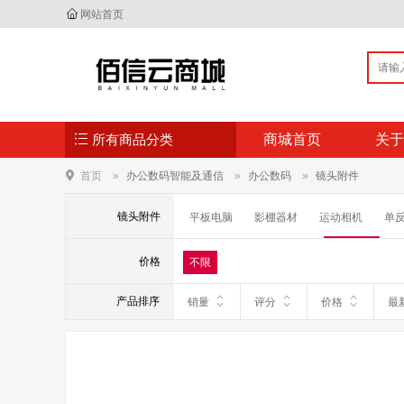
网站首页
所有商品分类
商城首页
关于
首页
办公数码智能及通信
办公数码
镜头附件
镜头附件
平板电脑
影棚器材
运动相机
单
手持稳定器
数码支架
镜头附件
价格
不限
电子书
移动电源
翻译机
对讲机
产品排序
销量
评分
价格
最