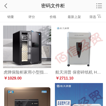
密码文件柜
销量
评分
价格
最新上架
筛选
虎牌保险柜家用小型指纹密码保险箱全钢防盗可入墙办公床头保管柜升级版 翼虎系列 高级灰 60cm
航天润普 保密碎纸机 HT-212 碎纸效果2*2（mm） 国家保密科技测评认证 性能稳定
￥1029.00
￥2711.10