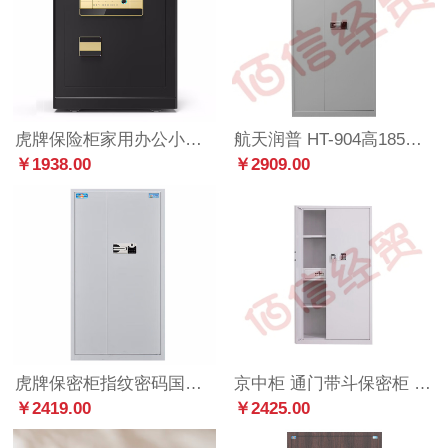
虎牌保险柜家用办公小型国标认证保险箱60cm指纹wifi全钢防盗财务专用保密柜 金麒系列 黑色
航天润普 HT-904高185CM指纹通体保密文件柜 办公 通过国家保密科技测评认证产品
￥1938.00
￥2909.00
虎牌保密柜指纹密码国宝锁柜档案柜器材柜钢制保密办公铁皮柜子白色通体保险柜 ZG系列 185cm
京中柜 通门带斗保密柜 电子密码锁 通门内二斗国宝锁1850*900*420cm
￥2419.00
￥2425.00