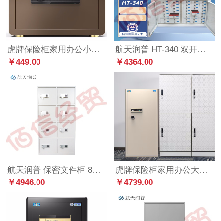
虎牌保险柜家用办公小型电子密码免钥匙保管柜全钢防盗床头保险箱可入墙入柜 博瑞系列 35cm 咖啡金
航天润普 HT-340 双开门40格手机屏蔽柜 高45CM 落地式阻断柜 物理阻断手机信号
￥449.00
￥4364.00
航天润普 保密文件柜 8门柜
虎牌保险柜家用办公大型150cm指纹密码收纳保管柜全钢防盗入墙入柜财务专用高端保险箱灵悦系列
￥4946.00
￥4739.00