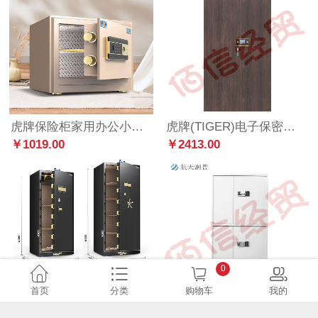
虎牌保险柜家用办公小型30cm指纹密码收纳保险箱全钢防盗入墙入柜保密保管柜灵珑系列
虎牌(TIGER)电子保密柜大型密码锁通体钢制保险柜办公柜文件柜 木纹色1850*900*400mm
￥1019.00
￥2413.00
0
首页
分类
购物车
我的
虎牌保险柜家用办公小型国标认证保险箱180cm指纹密码全钢防盗财务专用保密柜 尊虎系列 商务黑
航天润普 HT-902 文件保密柜 1850H*430D*900Wmm(H/高W/宽D/深) 冷轧钢板 密码锁
￥11358.00
￥3012.10