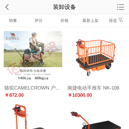
装卸设备
销量
评分
价格
最新上架
筛选
骆驼CAMELCROWN 户外露营野餐车营地车便携折叠推车郊游购物拖车摆摊手拉车 3036，米白/驼色（带刹车-160L）
南捷电动手推车 NK-106
￥872.00
￥10300.00