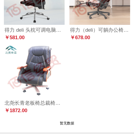
得力 deli 头枕可调电脑椅 人体工学办公椅 家用舒适转椅 钢制脚 33564S
得力（deli）可躺办公椅160°大角度躺平椅 人体工学电脑椅 舒适午休椅 午睡椅 带脚托 91019
￥581.00
￥678.00
北尧长青老板椅总裁椅大班椅家用办公椅人体工学椅BY-DBY911
￥1872.00
暂无数据