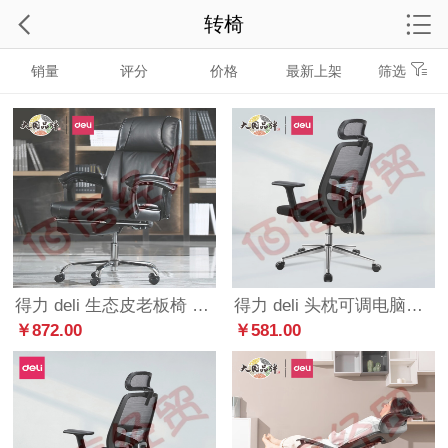
转椅
销量
评分
价格
最新上架
筛选
得力 deli 生态皮老板椅 带脚托大角度可躺办公椅 人体工学电脑椅 87088 黑色
得力 deli 头枕可调电脑椅 人体工学办公椅 舒适转椅 钢制脚 33564S
￥872.00
￥581.00