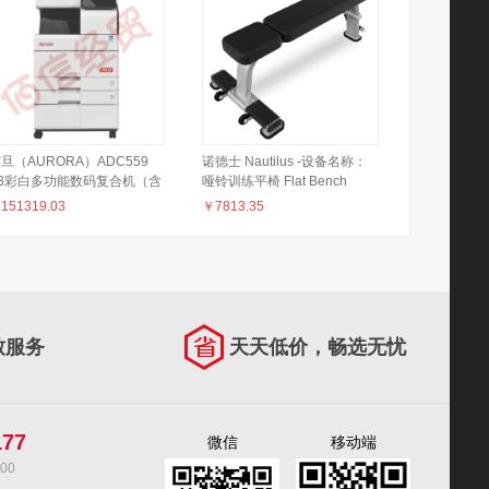
旦（AURORA）ADC559
诺德士 Nautilus -设备名称：
A3彩白多功能数码复合机（含
哑铃训练平椅 Flat Bench
双面同步扫描输稿器+双纸盒
H9NP-B7507
￥
151319.03
￥
7813.35
托盘+工作台）
致服务
天天低价，畅选无忧
177
微信
移动端
00