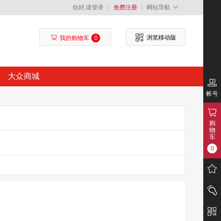
你好,请登录
免费注册
网站导航
浏览移动版
我的购物车
0
大众商城
帐号
购
物
车
0