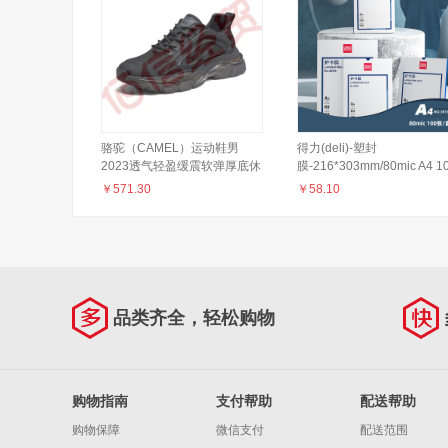
骆驼（CAMEL）运动鞋男
得力(deli)-塑封
2023透气轻盈缓震软弹厚底休
膜-216*303mm/80mic A4 1
闲男士跑步鞋 P13A070034，
张/包-3816
￥
571.30
￥
58.10
黑色 38
品类齐全，轻松购物
购物指南
支付帮助
配送帮助
购物保障
微信支付
配送范围