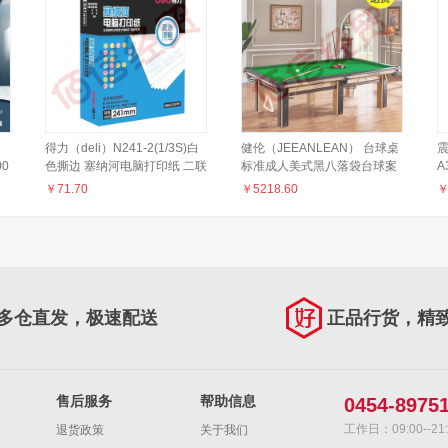
得力（deli）N241-2(1/3S)白
健伦（JEEANLEAN） 台球桌
震
00
色撕边 塞纳河电脑打印纸 二联
标准成人美式黑八落袋台球案
三等份【整盒全白】
家用中式二合一乒乓球桌球台
￥
71.70
￥
5218.60
方腿标配款
+
多仓直发，极速配送
正品行货，精
售后服务
帮助信息
0454-8975
工作日：09:00--21:
退货政策
关于我们