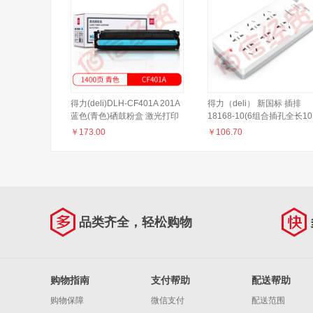
得力(deli)DLH-CF401A 201A
得力（deli） 新国标 插排
蓝色(青色)硒鼓粉盒 激光打印
18168-10(6组合插孔全长10
机硒鼓(适用惠普
米)
￥
173.00
￥
106.70
M252dn/M252n/M277dw/M277n/M274n)
品类齐全，轻松购物
购物指南
支付帮助
配送帮助
购物保障
微信支付
配送范围