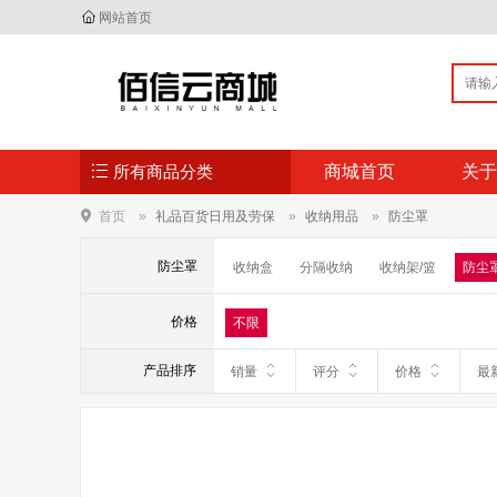
网站首页
所有商品分类
商城首页
关于
首页
礼品百货日用及劳保
收纳用品
防尘罩
防尘罩
收纳盒
分隔收纳
收纳架/篮
防尘
价格
不限
产品排序
销量
评分
价格
最