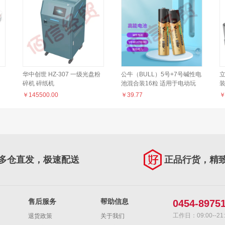
华中创世 HZ-307 一级光盘粉
公牛（BULL）5号+7号碱性电
立
碎机 碎纸机
池混合装16粒 适用于电动玩
装
具/遥控器/无线鼠标/钟表/电子
G
￥
145500.00
￥
39.77
锁/剃须刀/手电筒等
盒
多仓直发，极速配送
正品行货，精
售后服务
帮助信息
0454-8975
工作日：09:00--21:
退货政策
关于我们