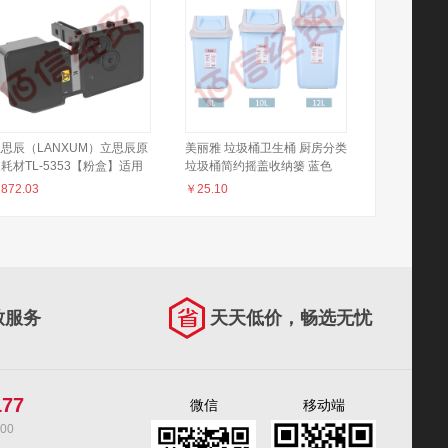
思辰（LANXUM）立思辰原
美丽雅 垃圾桶卫生桶 厨房分类
耗材TL-5353【粉盒】适用
垃圾桶简约摇盖收纳篓 蓝色
A7530cdn/GA3530 黄色粉
【12L】（5个起售）
￥
872.03
￥
25.10
TL-5353Y【约3000页】
致服务
天天低价，畅选无忧
177
微信
移动端
00