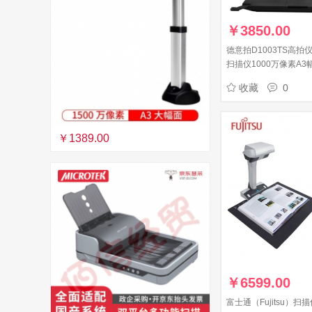
￥
3850.00
德意拍D1003TS高拍仪
扫描仪1000万像素A
份证阅读器 X901
收藏
0
￥1389.00
￥
6599.00
富士通（Fujitsu）扫