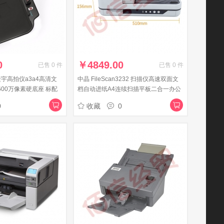
0
￥
4849.00
已售
0
件
已售
0
件
捷宇高拍仪a3a4高清文
中晶 FileScan3232 扫描仪高速双面文
600万像素硬底座 标配
档自动进纸A4连续扫描平板二合一办公
份证阅读器+人证比对
合同PDF
0
收藏
0