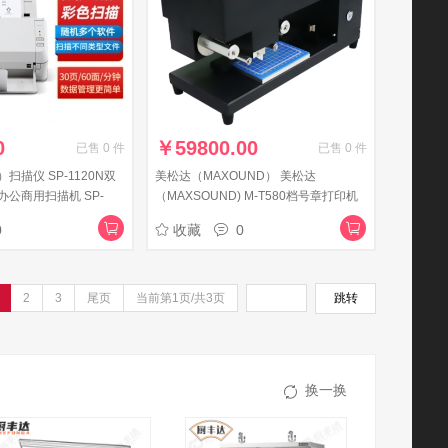
0
￥
59800.00
已售
0
件
已售
0
件
u）扫描仪 SP-1120N双
美松达（MAXOUND） 美松达
公商用扫描机 SP-
（MAXSOUND) M-T580档号章打印机
60面/分钟】
0
收藏
0
2
3
尾页
当前第1页/共3页
跳转
换一换