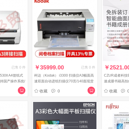
￥
35999.00
￥
2521.0
已售
0
件
已售
0
件
30II A4馈纸式
柯达（Kodak） i3300 扫描仪A3幅面高
CZUR成者科技
持国产操作系统/
速双面自动进纸扫描仪70页/140面现货
速成册书籍高拍仪
式
大幅面 视频录制
收藏
0
收藏