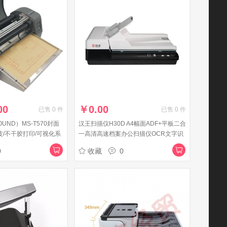
00
￥
0.00
已售
0
件
已售
0
件
UND）MS-T570封面
汉王扫描仪H30D A4幅面ADF+平板二合
卷皮/不干胶打印/可视化系
一高清高速档案办公扫描仪OCR文字识
别带加密狗30PPM
0
收藏
0