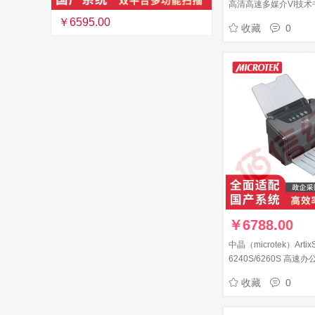
高清高速多媒介VI技术
公商务扫描仪 SV600
￥6595.00
收藏
0
描】
￥
6788.00
中晶（microtek）ArtixS
6240S/6260S 高速
幅面 6240S（40页/分
收藏
0