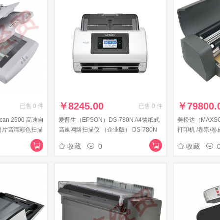
￥
8245.00
￥
79800.
已售
0
件
已售
0
件
Scan 2500 高速自
爱普生（EPSON）DS-780N A4馈纸式
美松达（MAXSO
照片高清彩色扫描
高速网络扫描仪 （企业版） DS-780N
打印机 /卷宗/
统/国产适配
收藏
0
收藏