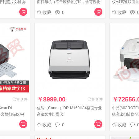
书刊照片文档 办
面打印机（不干胶标签打印，含可视化
仪A4高速双面
【A3幅面高速扫
系统，国产适配）
收藏
0
收藏
￥
8999.00
￥
72556.
已售
0
件
已售
0
件
can DI
佳能（Canon）DR-M160II A4幅面专业
中晶(MICROTE
办公文档扫描仪A4
高速文件扫描仪
级高速扫描仪 90p
钟）
收藏
0
收藏