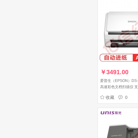
￥
3491.00
爱普生（EPSON）DS-5
高速彩色文档扫描仪 支
软件 扫描生成OFD格
收藏
0