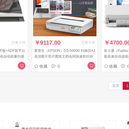
￥
9117.00
￥
4700.0
已售
0
件
已售
0
件
面平板+ADF双平台
爱普生（EPSON）DS-50000 扫描仪A3
富士通（Fujits
彩色自动批量扫描
高清图片照片图纸文档合同快速纺织布
面高速自动连续办
25页50面/分钟）
料实物地板
1130N【30页/
收藏
0
收藏
首页
1