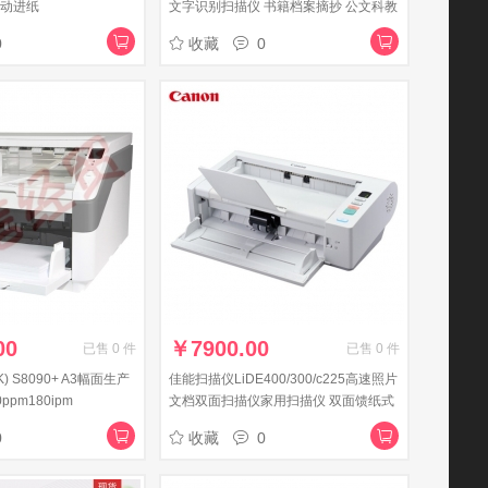
自动进纸
文字识别扫描仪 书籍档案摘抄 公文科教
A4幅面抄书机
0
收藏
0
00
￥
7900.00
已售
0
件
已售
0
件
K) S8090+ A3幅面生产
佳能扫描仪LiDE400/300/c225高速照片
pm180ipm
文档双面扫描仪家用扫描仪 双面馈纸式
DR-M140
0
收藏
0