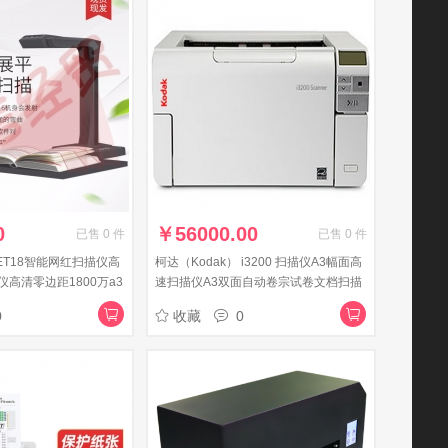
0
￥
56000.00
已售
0
件
已售
0
件
ET18智能网红扫描仪高
柯达（Kodak） i3200 扫描仪A3幅面高
高清零边距1800万a3
速扫描仪A3双面自动卷宗试卷文档扫描
仪
0
收藏
0