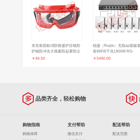
东安新国标消防救援护目镜防
锐捷（Ruijie）无线ap面板
护镜防冲击大视窗防起雾防尘
装WiFi6千兆1800M RG-
防飞沫硅胶密封款（红、
EAP162(G)全屋wifi 8口千
￥
46.50
￥
5490.00
白））
体机（升级款）+WIFI6面板
AP*5
品类齐全，轻松购物
购物指南
支付帮助
配送帮助
购物保障
微信支付
配送范围