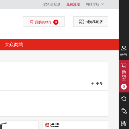
你好,请登录
免费注册
网站导航
浏览移动版
我的购物车
0
大众商城
帐号
购
物
车
更多
0