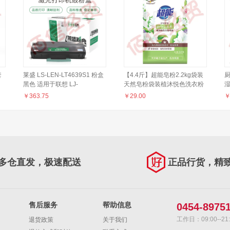
套
莱盛 LS-LEN-LT4639S1 粉盒
【4.4斤】超能皂粉2.2kg袋装
厨
黑色 适用于联想 LJ-
天然皂粉袋装植沐悦色洗衣粉
兆一
3900D/3900DN
大袋
￥
363.75
￥
29.00
机
多仓直发，极速配送
正品行货，精
售后服务
帮助信息
0454-8975
工作日：09:00--21:
退货政策
关于我们