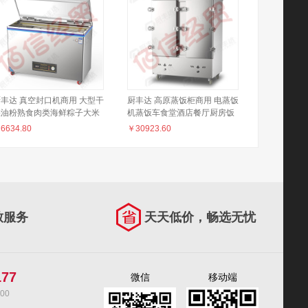
丰达 真空封口机商用 大型干
厨丰达 高原蒸饭柜商用 电蒸饭
湿油粉熟食肉类海鲜粽子大米
机蒸饭车食堂酒店餐厅厨房饭
腊肉湿货预制菜干货真空包装
店大容量电蒸箱多功能蒸包柜
￥
6634.80
￥
30923.60
-1050型大泵（其它型号咨
燃气双门48盘（其它型号咨询
询客服）
客服）
致服务
天天低价，畅选无忧
177
微信
移动端
00