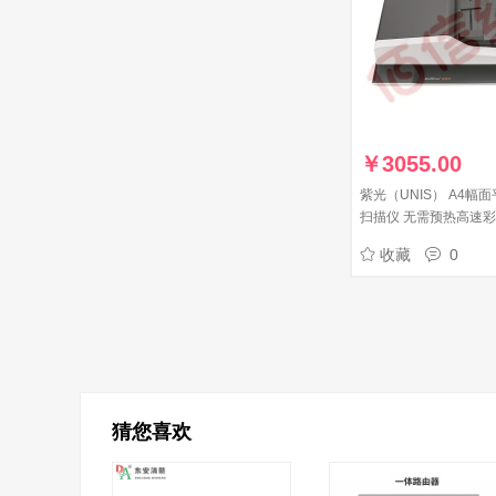
￥
3055.00
紫光（UNIS） A4幅
扫描仪 无需预热高速
仪 F2125 ADF双面（
收藏
0
官方标配
猜您喜欢