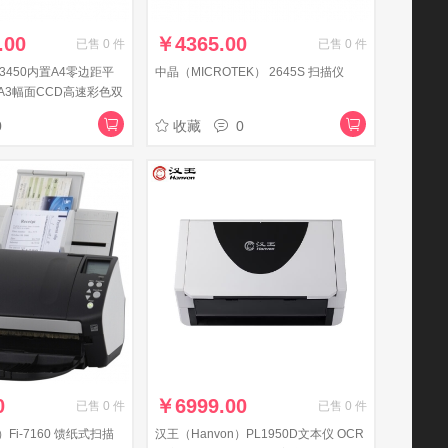
.00
￥
4365.00
已售
0
件
已售
0
件
i3450内置A4零边距平
中晶（MICROTEK） 2645S 扫描仪
A3幅面CCD高速彩色双
文档
0
收藏
0
0
￥
6999.00
已售
0
件
已售
0
件
u）Fi-7160 馈纸式扫描
汉王（Hanvon）PL1950D文本仪 OCR