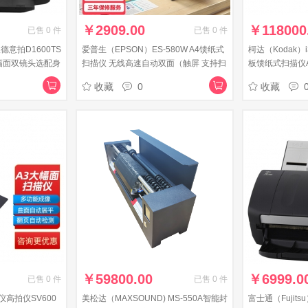
￥
2909.00
￥
118000
已售
0
件
已售
0
件
德意拍D1600TS
爱普生（EPSON）ES-580W A4馈纸式
柯达（Kodak）
3幅面双镜头选配身
扫描仪 无线高速自动双面（触屏 支持扫
板馈纸式扫描仪
至U盘）企业版
面自动进纸发票
收藏
0
收藏
￥
59800.00
￥
6999.0
已售
0
件
已售
0
件
描仪高拍仪SV600
美松达（MAXSOUND) MS-550A智能封
富士通（Fujits