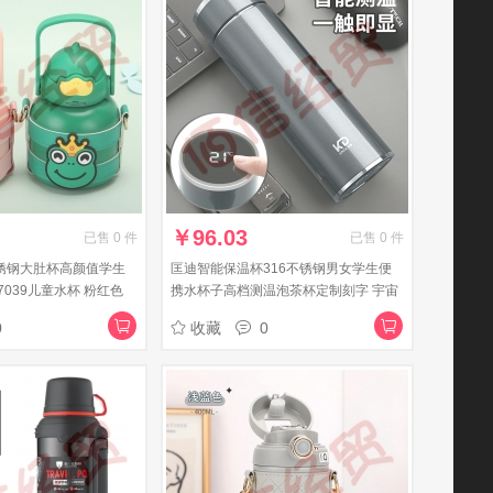
￥
96.03
已售
0
件
已售
0
件
不锈钢大肚杯高颜值学生
匡迪智能保温杯316不锈钢男女学生便
039儿童水杯 粉红色
携水杯子高档测温泡茶杯定制刻字 宇宙
锈钢内胆
蓝 400ml
0
收藏
0