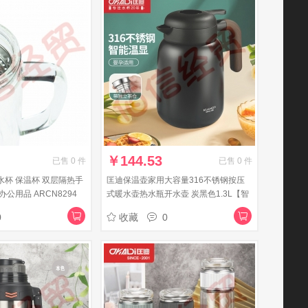
￥
144.53
已售
0
件
已售
0
件
水杯 保温杯 双层隔热手
匡迪保温壶家用大容量316不锈钢按压
办公用品 ARCN8294
式暖水壶热水瓶开水壶 炭黑色1.3L【智
能显温+独立茶仓+316不锈钢】
0
收藏
0