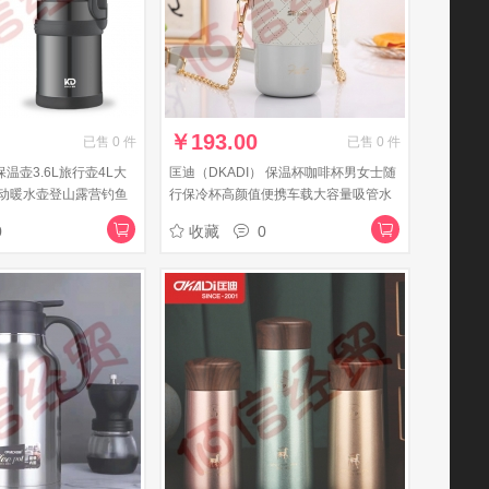
￥
193.00
已售
0
件
已售
0
件
温壶3.6L旅行壶4L大
匡迪（DKADI） 保温杯咖啡杯男女士随
动暖水壶登山露营钓鱼
行保冷杯高颜值便携车载大容量吸管水
4000ml
杯网红新款杯子 浅蓝色400ml
0
收藏
0