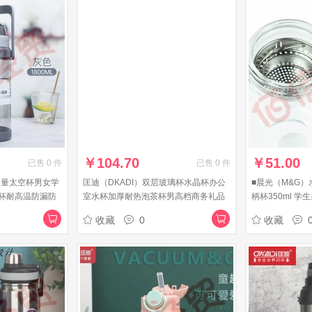
￥
104.70
￥
51.00
已售
0
件
已售
0
件
大容量太空杯男女学
匡迪（DKADI）双层玻璃杯水晶杯办公
■晨光（M&G）
杯耐高温防漏防
室水杯加厚耐热泡茶杯男高档商务礼品
柄杯350ml 学生
1800ml
杯 510ml鹏程万里
黑色单个装
收藏
0
收藏