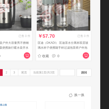
￥
57.70
已售
0
件
已售
0
件
温壶户外大容量男不锈钢
匡迪（DKADI） 匡迪茶水分离杯双层玻
载便携旅行暖水壶开水
璃水杯子便携随手杯过滤泡茶师户外泡
茶杯 2062绿色220ml
0
收藏
0
2
3
尾页
当前第1页/共3页
跳转
换一换