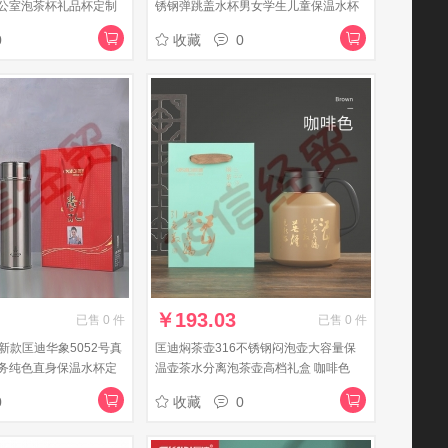
公室泡茶杯礼品杯定制
锈钢弹跳盖水杯男女学生儿童保温水杯
ml 手柄杯
8002号粉色350ml
0
收藏
0
￥
193.03
已售
0
件
已售
0
件
）新款匡迪华象5052号真
匡迪焖茶壶316不锈钢闷泡壶大容量保
务纯色直身保温水杯定
温壶茶水分离泡茶壶高档礼盒 咖啡色
0
1.7L
0
收藏
0