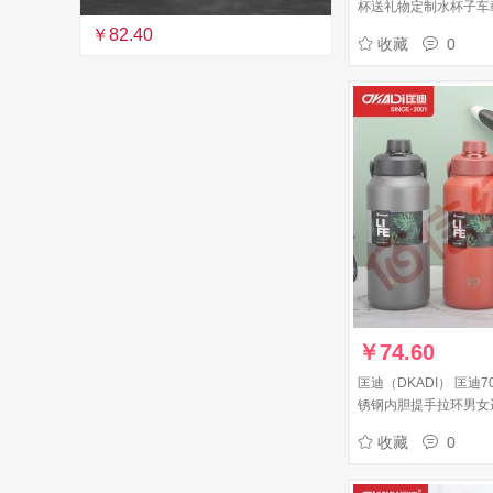
杯送礼物定制水杯子车载 
￥82.40
收藏
0
￥
74.60
匡迪（DKADI） 匡迪7
锈钢内胆提手拉环男女
温杯 灰色 1300ML
收藏
0