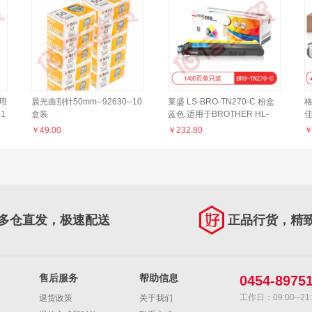
适用
晨光曲别针50mm--92630--10
莱盛 LS-BRO-TN270-C 粉盒
格
51
盒装
蓝色 适用于BROTHER HL-
佳
色1
3040CN/3070CW,DCP-
￥
49.00
￥
232.80
9010CN,MFC-
9120CN/9320CW
多仓直发，极速配送
正品行货，精
售后服务
帮助信息
0454-8975
工作日：09:00--21:
退货政策
关于我们