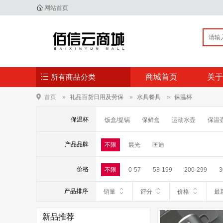
网站首页
所有商品分类
商城首页
关于
首页
礼品百货日用及劳保
水具餐具
保温杯
保温杯
饭盒/提锅
保鲜盒
运动水壶
保温
产品品牌
不限
晨光
匡迪
价格
不限
0-57
58-199
200-299
3
产品排序
销量
评分
价格
最
新品推荐