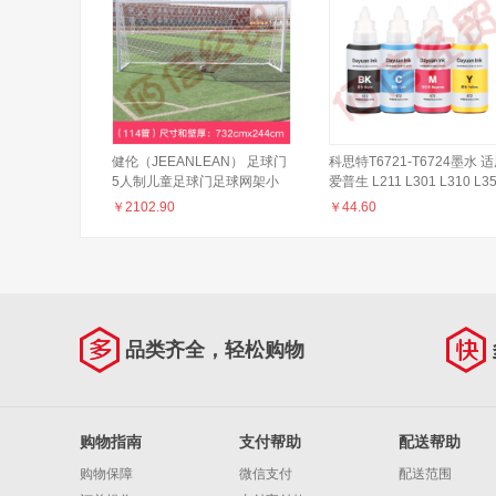
健伦（JEEANLEAN） 足球门
科思特T6721-T6724墨水 
5人制儿童足球门足球网架小
爱普生 L211 L301 L310 L3
球门 球门 五人制足球门框室内
358 L360 L1300 T672 (四
￥
2102.90
￥
44.60
足球门 十一人制【114管】
套)
732*244CM
品类齐全，轻松购物
购物指南
支付帮助
配送帮助
购物保障
微信支付
配送范围