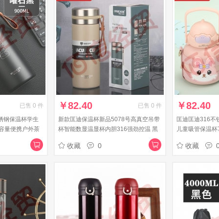
￥
82.40
￥
82.40
已售
0
件
已售
0
件
不锈钢保温杯学生
新款匡迪保温杯新品5078号高真空吊带
匡迪匡迪316
容量便携户外茶
杯智能数显温显杯内胆316强劲控温 黑
儿童吸管保温杯7
茶款
色460ml
500ml 316不
收藏
0
收藏