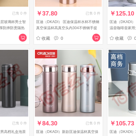
￥
37.80
￥
125.10
已售
0
件
已售
0
件
迪双层玻璃杯男士智
匡迪（DKADI） 匡迪保温杯水杯不锈钢
匡迪（DKADI
厚防摔防烫隔热
真空保温杯高真空头内304不锈钢手提
温壶咖啡壶家用
绳保温杯男女 金色 450ml
室水壶 钢本色18
收藏
0
收藏
￥
84.30
￥
105.73
已售
0
件
已售
0
件
温杯男高档礼盒泡茶
匡迪（DKADI）新款匡迪保温杯真空保
匡迪（DKADI