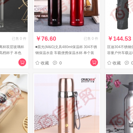
￥
76.60
￥
144.53
已售
0
件
已售
0
件
离杯双层玻璃杯
■晨光(M&G)文具480ml保温杯 304不锈
匡迪304不锈钢保
高档杯子 本色
钢保温水壶 车载便携保温水杯 单个装
容量户外车载运
ARC92583
自驾游热水瓶 黑色
收藏
0
收藏