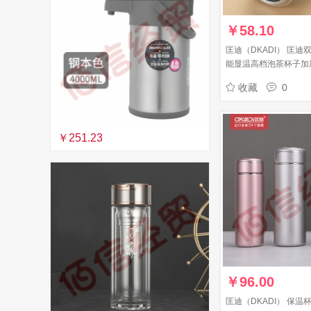
￥
58.10
匡迪（DKADI） 匡
能显温高档泡茶杯子加
水杯 咖色 440ml
收藏
0
￥251.23
￥
96.00
匡迪（DKADI） 保