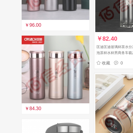
￥96.00
￥
82.40
匡迪匡迪玻璃杯茶水分
泡茶杯水杯男商务车载
260ml
收藏
0
￥84.30