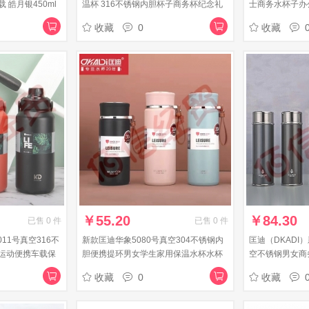
皓月银450ml
温杯 316不锈钢内胆杯子商务杯纪念礼
士商务水杯子办
品 咖啡色 380ml
刻字 太空灰 560
收藏
0
收藏
￥
55.20
￥
84.30
已售
0
件
已售
0
件
011号真空316不
新款匡迪华象5080号真空304不锈钢内
匡迪（DKADI
运动便携车载保
胆便携提环男女学生家用保温水杯水杯
空不锈钢男女商
粉色350ml
制 华象咖啡色40
收藏
0
收藏