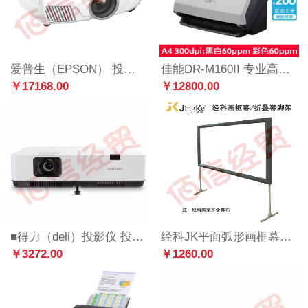
爱普生（EPSON） 投影仪 4K超高清高亮影院HDR投影机 CH-TW7400 【3D影院 2400流明】
佳能DR-M160II 专业高速文件馈纸式扫描仪自动送纸型彩色A4双面扫描 官方标配
￥17168.00
￥12800.00
■得力（deli）投影仪 投影机 投影仪办公 【XGA 3000流明】DPE-X230
经科JK平面弧形画框幕布投影100/120/180英寸4:3/16比9/10脚架支撑架支架可调节高度 150英寸16比9
￥3272.00
￥1260.00