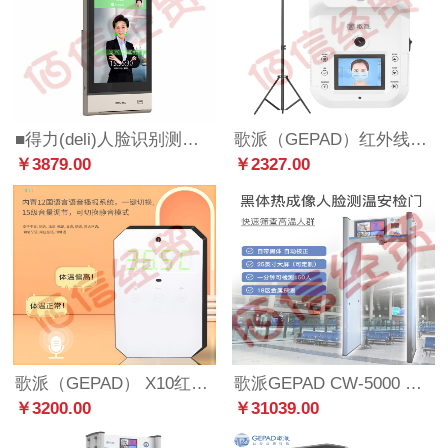
■得力(deli)人脸识别测温门禁考勤套装 医院学校写字楼快速测温识别 DL-ACS703-TW
歌派（GEPAD）红外线测温仪 远距离双面显示自动感应测温 高精度体温筛查仪 语音报警立式非接触X9
￥3879.00
￥2327.00
歌派（GEPAD） X10红外线自动测温仪 远距离高精度自感应体温快速筛查仪 语音报警立式非接触式
歌派GEPAD CW-5000 热成像测温安检门（25寸屏+18区安检+2.4米门框）
￥3200.00
￥31039.00