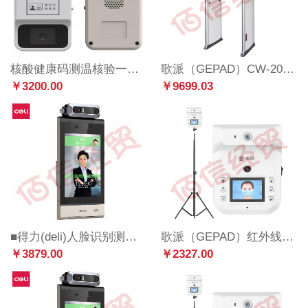
核酸健康码测温核验一体机 ZY-X2
歌派（GEPAD）CW-2000A 测温安检门 测温门 体温检测门 酒吧KTV车站学校 红外测温安检门 测温门
￥3200.00
￥9699.03
■得力(deli)人脸识别测温门禁考勤套装 医院学校写字楼快速测温识别 DL-ACS703-TW
歌派（GEPAD）红外线测温仪 远距离双面显示自动感应测温 高精度体温筛查仪 语音报警立式非接触X9
￥3879.00
￥2327.00