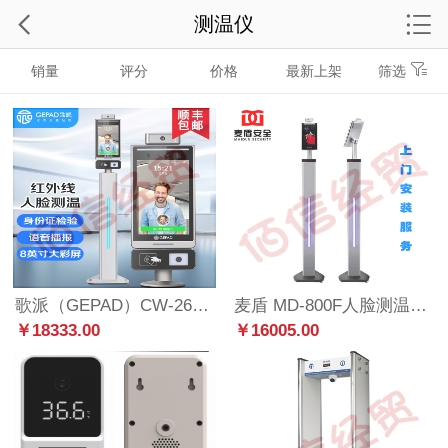
测温仪
销量
评分
价格
最新上架
筛选
歌派（GEPAD）CW-260 红外线人脸测温仪 身份证核验 人脸比对识别测温 考勤打卡门禁一体机
麦盾 MD-800F人脸测温立式测温仪 语音播报 高温播报 可定制 MD-800F 1
￥18333.00
￥16005.00