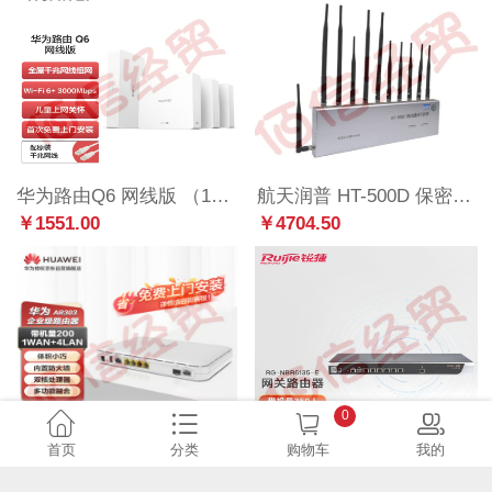
华为路由Q6 网线版 （1母3子套装）子母路由 全屋千兆网线组网 Wi-Fi6+ 3000Mbps
航天润普 HT-500D 保密会议室移动通讯信号WiFi干扰器 信号wifi屏蔽器
￥1551.00
￥4704.50
0
首页
分类
购物车
我的
华为AR303企业级路由器
锐捷（Ruijie）高性能企业级综合网关 RG-NBR6135-E
￥1830.00
￥3996.00