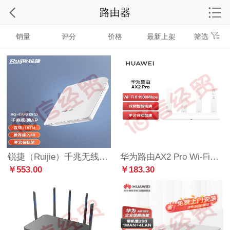
路由器
销量
评分
价格
最新上架
筛选
锐捷（Ruijie）千兆无线AP 室内吸顶AP 放装企业级双频1167M wifi无线接入点 RG-EAP212(G)
华为路由AX2 Pro Wi-Fi6路由 5G双频 畅享4K影片 提供手游加速 儿童上网保护
￥553.00
￥183.30