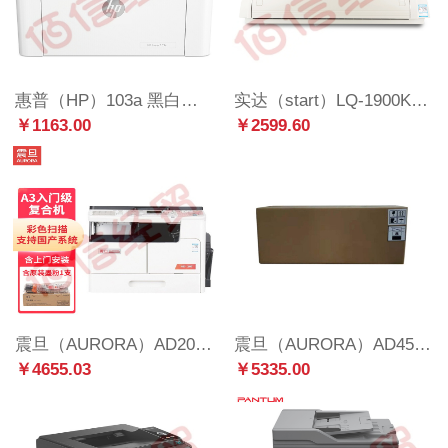
惠普（HP）103a 黑白激光打印机 家用办公迷你小型
实达（start）LQ-1900KIII 136列1+4联滚筒针式打印机 报表 税控发票 增值税发票 支票 快递单票打印机
￥1163.00
￥2599.60
震旦（AURORA）AD207 A3黑白多功能数码复合机(含盖板+单纸盒)免费上门 安装售后
震旦（AURORA）AD455e 定影组件ADDV-455京瓷
￥4655.03
￥5335.00