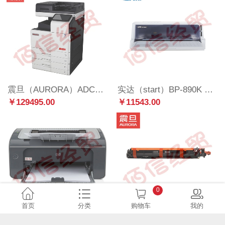
震旦（AURORA）ADC369 A3彩色数码复合机(输稿器+双纸盒+鞍式装订器+打孔单元+人脸识别+印量管理)安装售后
实达（start）BP-890K 106列1+6联黑红双色专业证薄平推针式打印机 户口本疾控本收费票据打印
￥129495.00
￥11543.00
0
首页
分类
购物车
我的
惠普（HP）P1106/P1108 黑白激光打印机 办公家用A4打印 USB打印 小型商用打印【P1106】 可打凭证纸
震旦（AURORA）ADDV-369M 品红色显影组件（适用ADC309）约100万页
￥1260.00
￥5237.03